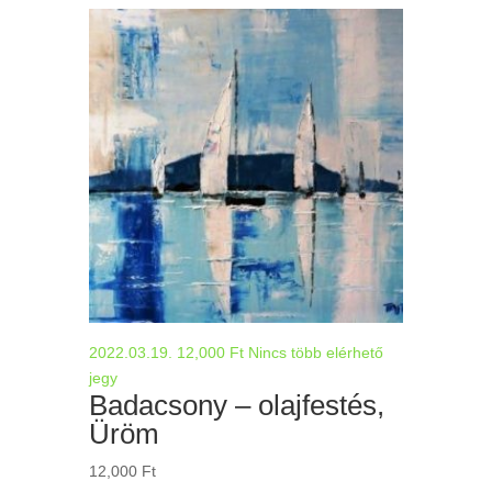
2022.03.19.
12,000
Ft
Nincs több elérhető
jegy
Badacsony – olajfestés,
Üröm
12,000
Ft