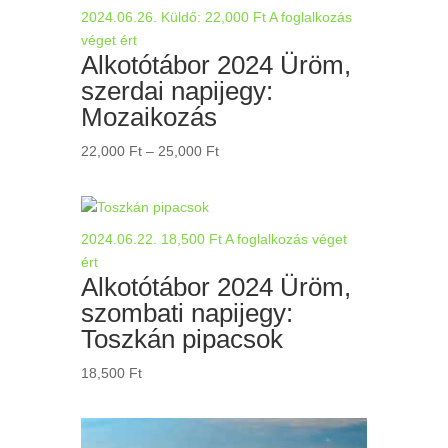
2024.06.26.
Küldő:
22,000
Ft
A foglalkozás
véget ért
Alkotótábor 2024 Üröm,
szerdai napijegy:
Mozaikozás
Ártartomány:
22,000
Ft
–
25,000
Ft
22,000 Ft
-
25,000 Ft
2024.06.22.
18,500
Ft
A foglalkozás véget
ért
Alkotótábor 2024 Üröm,
szombati napijegy:
Toszkán pipacsok
18,500
Ft