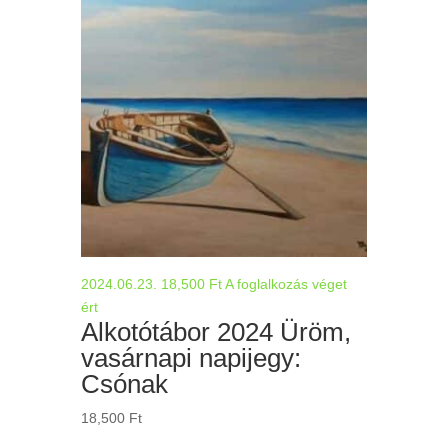
2024.06.23.
18,500
Ft
A foglalkozás véget
ért
Alkotótábor 2024 Üröm,
vasárnapi napijegy:
Csónak
18,500
Ft