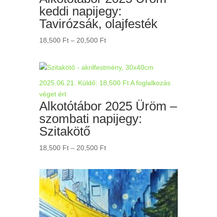
keddi napijegy:
Tavirózsák, olajfesték
Ártartomány:
18,500
Ft
–
20,500
Ft
18,500 Ft
-
20,500 Ft
2025.06.21.
Küldő:
18,500
Ft
A foglalkozás
véget ért
Alkotótábor 2025 Üröm –
szombati napijegy:
Szitakötő
Ártartomány:
18,500
Ft
–
20,500
Ft
18,500 Ft
-
20,500 Ft