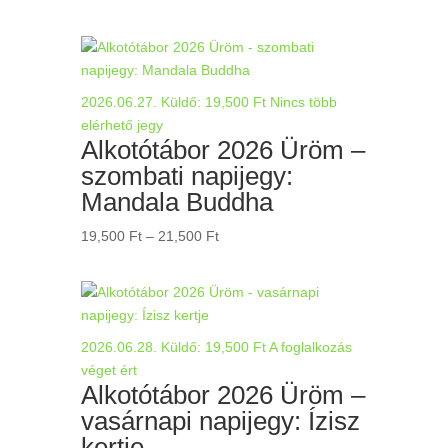
19,500 Ft
-
21,500 Ft
2026.06.27.
Küldő:
19,500
Ft
Nincs több
elérhető jegy
Alkotótábor 2026 Üröm –
szombati napijegy:
Mandala Buddha
Ártartomány:
19,500
Ft
–
21,500
Ft
19,500 Ft
-
21,500 Ft
2026.06.28.
Küldő:
19,500
Ft
A foglalkozás
véget ért
Alkotótábor 2026 Üröm –
vasárnapi napijegy: Ízisz
kertje