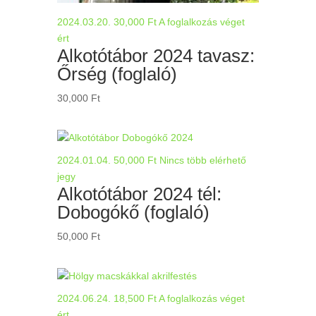
2024.03.20.
30,000
Ft
A foglalkozás véget
ért
Alkotótábor 2024 tavasz:
Őrség (foglaló)
30,000
Ft
2024.01.04.
50,000
Ft
Nincs több elérhető
jegy
Alkotótábor 2024 tél:
Dobogókő (foglaló)
50,000
Ft
2024.06.24.
18,500
Ft
A foglalkozás véget
ért