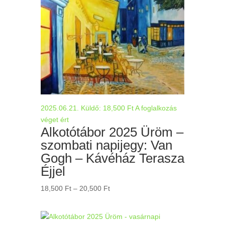
2025.06.21.
Küldő:
18,500
Ft
A foglalkozás
véget ért
Alkotótábor 2025 Üröm –
szombati napijegy: Van
Gogh – Kávéház Terasza
Éjjel
Ártartomány:
18,500
Ft
–
20,500
Ft
18,500 Ft
-
20,500 Ft