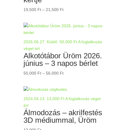
Ártartomány:
19,500
Ft
–
21,500
Ft
19,500 Ft
-
21,500 Ft
2026.06.27.
Küldő:
50,000
Ft
A foglalkozás
véget ért
Alkotótábor Üröm 2026.
június – 3 napos bérlet
Ártartomány:
50,000
Ft
–
56,000
Ft
50,000 Ft
-
56,000 Ft
2024.04.13.
13,000
Ft
A foglalkozás véget
ért
Álmodozás – akrilfestés
3D médiummal, Üröm
13,000
Ft