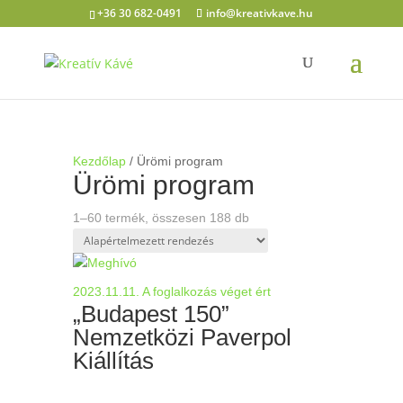
+36 30 682-0491
info@kreativkave.hu
Kezdőlap
/ Ürömi program
Ürömi program
1–60 termék, összesen 188 db
2023.11.11.
A foglalkozás véget ért
„Budapest 150”
Nemzetközi Paverpol
Kiállítás