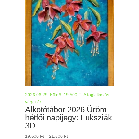
24,000 Ft
2026.06.29.
Küldő:
19,500
Ft
A foglalkozás
véget ért
Alkotótábor 2026 Üröm –
hétfői napijegy: Fuksziák
3D
Ártartomány:
19,500
Ft
–
21,500
Ft