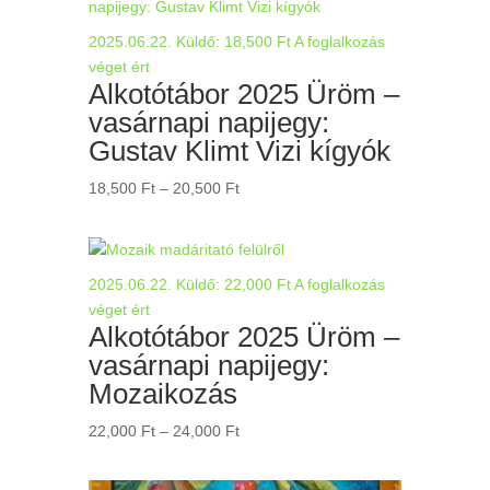
2025.06.22.
Küldő:
18,500
Ft
A foglalkozás
véget ért
Alkotótábor 2025 Üröm –
vasárnapi napijegy:
Gustav Klimt Vizi kígyók
Ártartomány:
18,500
Ft
–
20,500
Ft
18,500 Ft
-
20,500 Ft
2025.06.22.
Küldő:
22,000
Ft
A foglalkozás
véget ért
Alkotótábor 2025 Üröm –
vasárnapi napijegy:
Mozaikozás
Ártartomány:
22,000
Ft
–
24,000
Ft
22,000 Ft
-