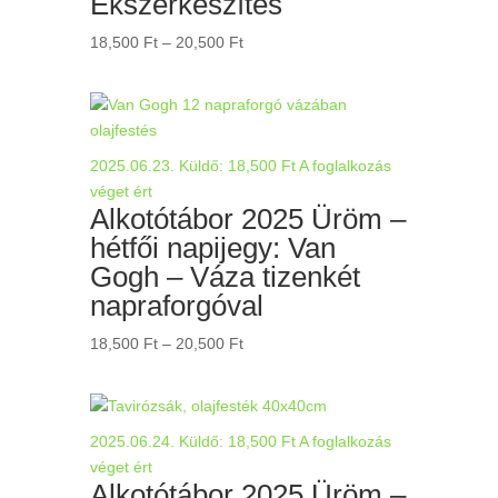
Ékszerkészítés
Ártartomány:
18,500
Ft
–
20,500
Ft
18,500 Ft
-
20,500 Ft
2025.06.23.
Küldő:
18,500
Ft
A foglalkozás
véget ért
Alkotótábor 2025 Üröm –
hétfői napijegy: Van
Gogh – Váza tizenkét
napraforgóval
Ártartomány:
18,500
Ft
–
20,500
Ft
18,500 Ft
-
20,500 Ft
2025.06.24.
Küldő:
18,500
Ft
A foglalkozás
véget ért
Alkotótábor 2025 Üröm –