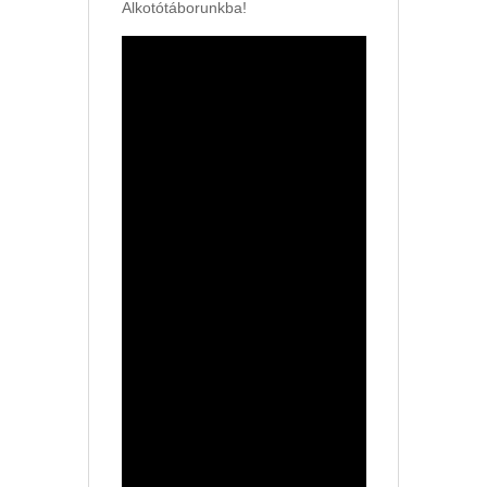
Alkotótáborunkba!