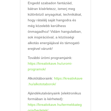
Engedd szabadon fantáziád,
bátran kísérletezz, ismerj meg
különböző anyagokat, technikákat,
hogy rátalálj saját hangodra és
még közelebb kerülhess
önmagadhoz! Vidám hangulatban,
sok inspirációval, a közösségi
alkotás energiájával és támogató
erejével várunk!
További ürömi programjaink:
https://kreativkave.hu/uromi-
programok/
Alkotótáboraink:
https://kreativkave
.hu/alkototaborok/
Ajándékutalványaink (elektronikus
formában is kérheted):
https://kreativkave.hu/termekkateg
oria/berletek/