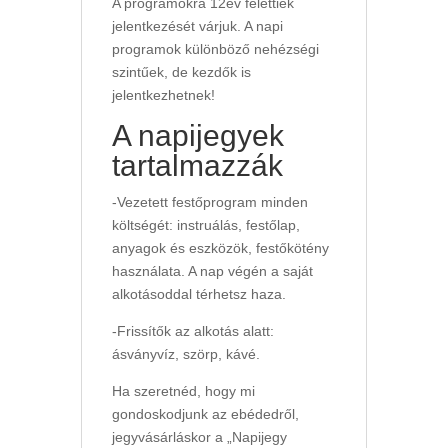
A programokra 12év felettiek
jelentkezését várjuk. A napi
programok különböző nehézségi
szintűek, de kezdők is
jelentkezhetnek!
A napijegyek
tartalmazzák
-Vezetett festőprogram minden
költségét: instruálás, festőlap,
anyagok és eszközök, festőkötény
használata. A nap végén a saját
alkotásoddal térhetsz haza.
-Frissítők az alkotás alatt:
ásványvíz, szörp, kávé.
Ha szeretnéd, hogy mi
gondoskodjunk az ebédedről,
jegyvásárláskor a „Napijegy