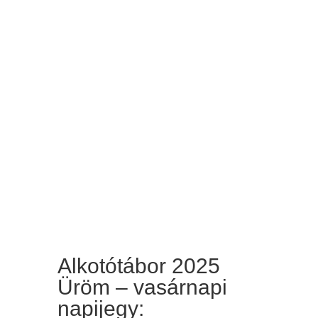
Alkotótábor 2025
Üröm – vasárnapi
napijegy: