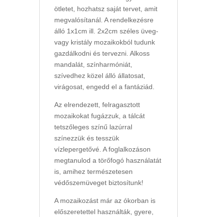
ötletet, hozhatsz saját tervet, amit
megvalósítanál. A rendelkezésre
álló 1x1cm ill. 2x2cm széles üveg-
vagy kristály mozaikokból tudunk
gazdálkodni és tervezni. Alkoss
mandalát, színharmóniát,
szívedhez közel álló állatosat,
virágosat, engedd el a fantáziád.
Az elrendezett, felragasztott
mozaikokat fugázzuk, a tálcát
tetszőleges színű lazúrral
színezzük és tesszük
vízlepergetővé. A foglalkozáson
megtanulod a törőfogó használatát
is, amihez természetesen
védőszemüveget biztosítunk!
A mozaikozást már az ókorban is
előszeretettel használták, gyere,