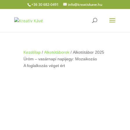
+36 30 682-0491
info@kreativkave.hu
Kezdőlap
/
Alkotótáborok
/ Alkotótábor 2025
Üröm – vasárnapi napijegy: Mozaikozás
A foglalkozás véget ért