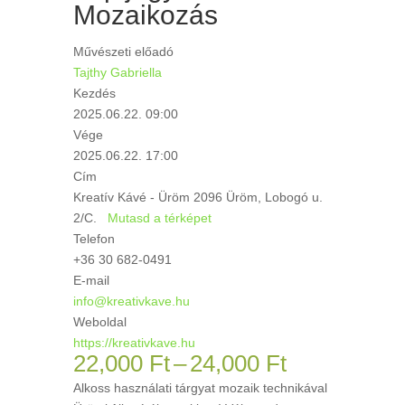
Mozaikozás
Művészeti előadó
Tajthy Gabriella
Kezdés
2025.06.22. 09:00
Vége
2025.06.22. 17:00
Cím
Kreatív Kávé - Üröm 2096 Üröm, Lobogó u.
2/C.
Mutasd a térképet
Telefon
+36 30 682-0491
E-mail
info@kreativkave.hu
Weboldal
https://kreativkave.hu
Ártartomán
22,000
Ft
–
24,000
Ft
22,000 Ft
Alkoss használati tárgyat mozaik technikával
-