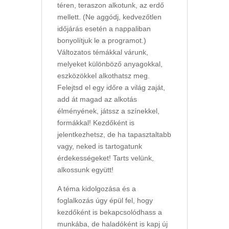
téren, teraszon alkotunk, az erdő
mellett. (Ne aggódj, kedvezőtlen
időjárás esetén a nappaliban
bonyolítjuk le a programot.)
Változatos témákkal várunk,
melyeket különböző anyagokkal,
eszközökkel alkothatsz meg.
Felejtsd el egy időre a világ zaját,
add át magad az alkotás
élményének, játssz a színekkel,
formákkal! Kezdőként is
jelentkezhetsz, de ha tapasztaltabb
vagy, neked is tartogatunk
érdekességeket! Tarts velünk,
alkossunk együtt!
A téma kidolgozása és a
foglalkozás úgy épül fel, hogy
kezdőként is bekapcsolódhass a
munkába, de haladóként is kapj új