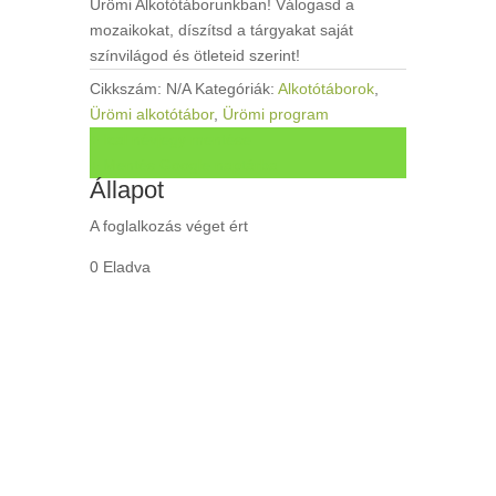
Ürömi Alkotótáborunkban! Válogasd a
24,000 Ft
mozaikokat, díszítsd a tárgyakat saját
színvilágod és ötleteid szerint!
Cikkszám:
N/A
Kategóriák:
Alkotótáborok
,
Ürömi alkotótábor
,
Ürömi program
+ Ical névjegy mentése
+ Mentés Google naptárba
Állapot
A foglalkozás véget ért
0 Eladva