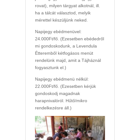
rovat), milyen tárgyat alkotnál, ill.
ha a tálcát választod, melyik
mérettel készüljünk neked.
Napijegy ebédmenüvel:
24.000Ft/fő. (Ezesetben ebédedről
mi gondoskodunk, a Levendula
Étteremből kétfogásos menüt
rendelünk majd, amit a Tájháznál
fogyasztunk el.)
Napijegy ebédmenü nélkül:
22.000Ft/fő. (Ezesetben kérjük
gondoskodj magadnak
harapnivalóról. Hűtő/mikro
rendelkezésre áll.)