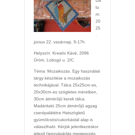
Dá
tu
m:
20
25
.
június 22. vasárnap, 9-17h
Helyszín: Kreatív Kávé, 2096
Üröm, Lobogó u. 2/C.
Téma: Mozaikozás. Egy használati
tárgy készítése a mozaikozás
technikájával. Tálca 25x25cm-es,
20x30cm-es szögletes méretben,
30cm átmérőjű kerek tálca.
Madáritató 25cm átmérőjű agyag
cserépalátétre Hatszögletű
gyümölcsös/cukorkástál alap is
választható. Kérjük jelentkezéskor
jelezd (jegyvásárlás megjegyzés