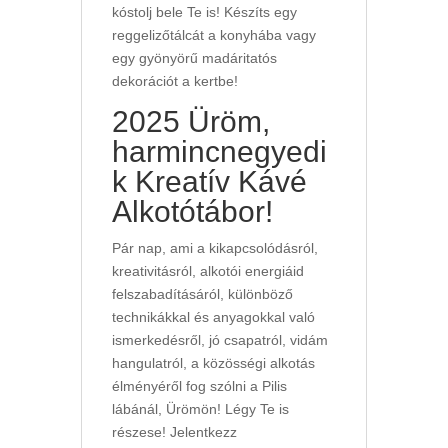
kóstolj bele Te is! Készíts egy
reggelizőtálcát a konyhába vagy
egy gyönyörű madáritatós
dekorációt a kertbe!
2025 Üröm,
harmincnegyedi
k Kreatív Kávé
Alkotótábor!
Pár nap, ami a kikapcsolódásról,
kreativitásról, alkotói energiáid
felszabadításáról, különböző
technikákkal és anyagokkal való
ismerkedésről, jó csapatról, vidám
hangulatról, a közösségi alkotás
élményéről fog szólni a Pilis
lábánál, Ürömön! Légy Te is
részese! Jelentkezz