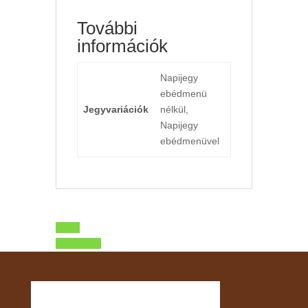
További
információk
Napijegy
ebédmenü
Jegyvariációk
nélkül,
Napijegy
ebédmenüvel
Előző
Következő