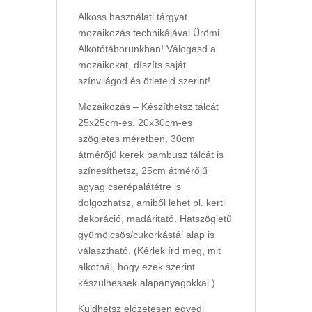
Alkoss használati tárgyat
mozaikozás technikájával Ürömi
Alkotótáborunkban! Válogasd a
mozaikokat, díszíts saját
színvilágod és ötleteid szerint!
Mozaikozás – Készíthetsz tálcát
25x25cm-es, 20x30cm-es
szögletes méretben, 30cm
átmérőjű kerek bambusz tálcát is
színesíthetsz, 25cm átmérőjű
agyag cserépalátétre is
dolgozhatsz, amiből lehet pl. kerti
dekoráció, madáritató. Hatszögletű
gyümölcsös/cukorkástál alap is
választható. (Kérlek írd meg, mit
alkotnál, hogy ezek szerint
készülhessek alapanyagokkal.)
Küldhetsz előzetesen egyedi