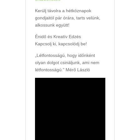
Kerülj távolra a hétköznapok
gondjaitól pár órára, tarts velünk,
alkossunk együtt!
Énidő és Kreatív Edzés
Kapcsolj ki, kapcsolódj be!
„Létfontosságú, hogy időnként
olyan dolgot csináljunk, ami nem
létfontosságú.” Mérő László