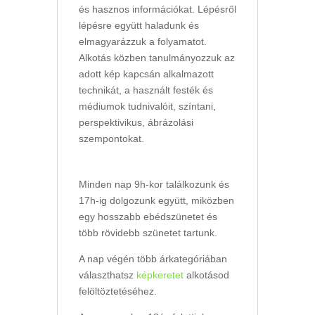
és hasznos információkat. Lépésről
lépésre együtt haladunk és
elmagyarázzuk a folyamatot.
Alkotás közben tanulmányozzuk az
adott kép kapcsán alkalmazott
technikát, a használt festék és
médiumok tudnivalóit, színtani,
perspektivikus, ábrázolási
szempontokat.
Minden nap 9h-kor találkozunk és
17h-ig dolgozunk együtt, miközben
egy hosszabb ebédszünetet és
több rövidebb szünetet tartunk.
A nap végén több árkategóriában
választhatsz
képkeretet
alkotásod
felöltöztetéséhez.