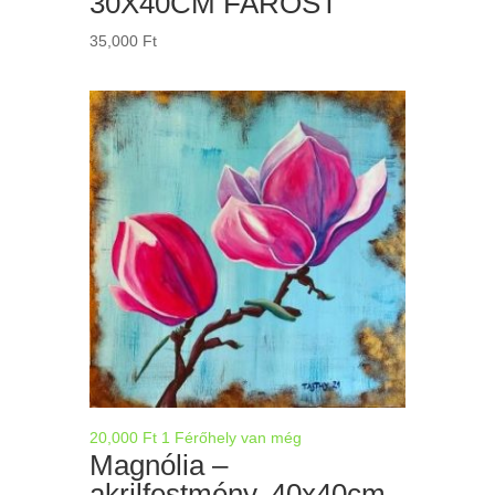
30X40CM FAROST
35,000
Ft
20,000
Ft
1 Férőhely van még
Magnólia –
akrilfestmény, 40x40cm