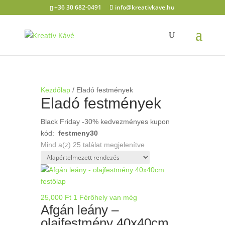
+36 30 682-0491
info@kreativkave.hu
Kezdőlap
/ Eladó festmények
Eladó festmények
Black Friday -30% kedvezményes kupon
kód:
festmeny30
Mind a(z) 25 találat megjelenítve
25,000
Ft
1 Férőhely van még
Afgán leány –
olajfestmény 40x40cm