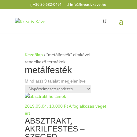
+36 30 682-0491
info@kreativkave.hu
Kezdőlap
/ “metálfesték” címkével
rendelkező termékek
metálfesték
Mind a(z) 9 találat megjelenítve
2019.05.04.
10,000
Ft
A foglalkozás véget
ért
ABSZTRAKT,
AKRILFESTÉS –
SZEGED