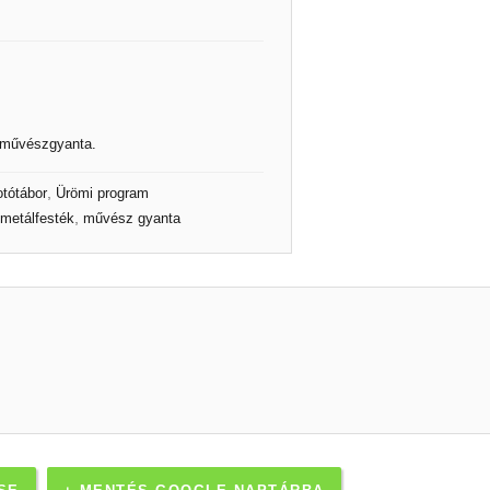
és művészgyanta.
,
otótábor
Ürömi program
,
metálfesték
művész gyanta