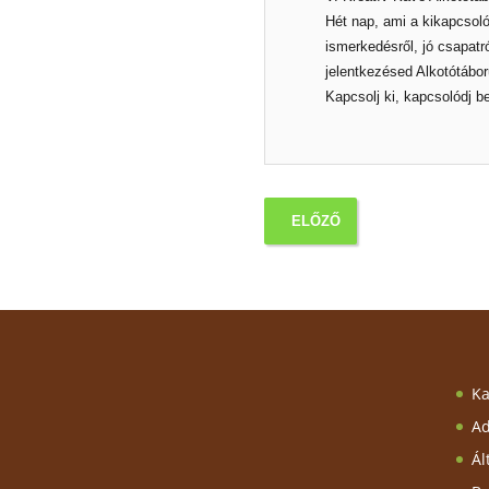
Hét nap, ami a kikapcsolód
ismerkedésről, jó csapatró
jelentkezésed Alkotótábo
Kapcsolj ki, kapcsolódj b
ELŐZŐ
Ka
Ad
Ál