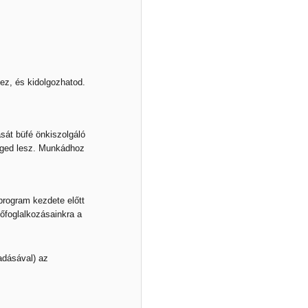
ez, és kidolgozhatod.
ását büfé önkiszolgáló
éged lesz. Munkádhoz
program kezdete előtt
tőfoglalkozásainkra a
adásával) az