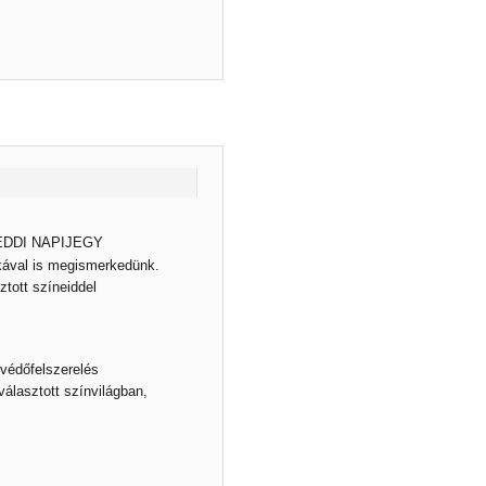
 KEDDI NAPIJEGY
nikával is megismerkedünk.
tott színeiddel
 védőfelszerelés
álasztott színvilágban,