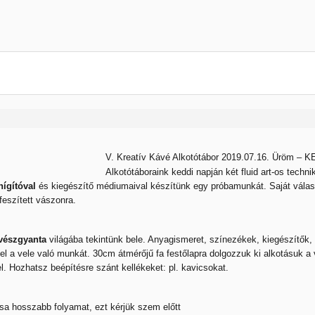
V. Kreatív Kávé Alkotótábor 2019.07.16. Üröm –
Alkotótáboraink keddi napján két fluid art-os tech
hígítóval
és kiegészítő médiumaival készítünk egy próbamunkát. Saját válasz
eszített vászonra.
észgyanta
világába tekintünk bele. Anyagismeret, színezékek, kiegészítők,
l a vele való munkát. 30cm átmérőjű fa festőlapra dolgozzuk ki alkotásuk a v
l. Hozhatsz beépítésre szánt kellékeket: pl. kavicsokat.
sa hosszabb folyamat, ezt kérjük szem előtt