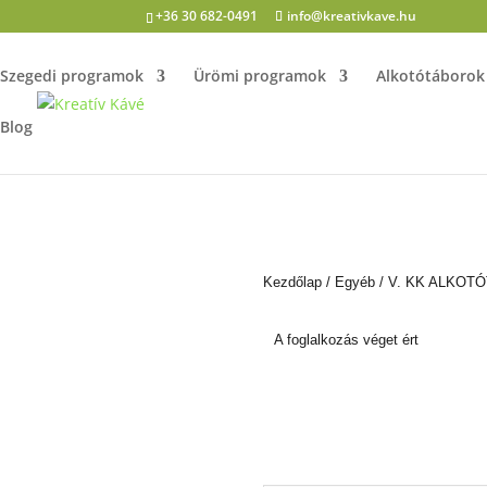
+36 30 682-0491
info@kreativkave.hu
Szegedi programok
Ürömi programok
Alkotótáborok
Blog
Kezdőlap
/
Egyéb
/ V. KK ALKOT
A foglalkozás véget ért