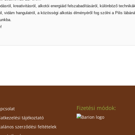
ásról, kreativitásról, alkotói energiáid felszabadításáról, különböző technik
l, vid
ám hangulatról, a közösségi alkotás élményéről fog szólni a Pilis lábán
runkba.
e!
Fizetési módok:
pcsolat
atkezelési tájékoztató
talános szerződési feltételek