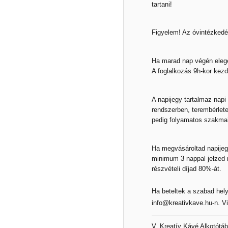
tartani!
Figyelem! Az óvintézkedés
Ha marad nap végén elegen
A foglalkozás 9h-kor kezd
A napijegy tartalmaz napi
rendszerben, terembérlet
pedig folyamatos szakmai
Ha megvásároltad napijeg
minimum 3 nappal jelzed n
részvételi díjad 80%-át.
Ha beteltek a szabad hely
info@kreativkave.hu-n. Vi
————————————
V. Kreatív Kávé Alkotótá