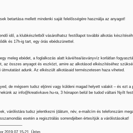
ek betartása mellett mindenki saját felelősségére használja az anyagot!
dő idő, a klubkészletből vásárolhatsz festőlapot további alkotás készítéséh
ődik és 17h-ig tart, egy órás ebédszünettel.
 egy meleg ebédet, a foglalkozás alatt kávé/tea/ásványvíz korlátlan fogyaszt
et, az összes anyagot és eszközt, amire az alkotásod elkészítéséhez szüks
 útmutatást adunk. Az elkészült alkotásaid természetesen haza viheted.
yed, de mégsem tudsz eljönni vagy küldeni magad helyett valakit – és ezt a 
ekünk az info@kreativkave.hu-ra, 3 hónapon belül be tudod váltani Nyílt fes
ek, várólistára tudsz jelentkezni (dátum, név, e-mailcím és telefonszám meg
sszamondás esetén a regisztrálás sorrendjében értesítjük a várólistásokat!
—————-
bor 2019.07.15-21. Üröm