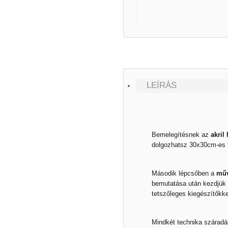
LEÍRÁS
Bemelegítésnek az
akril 
dolgozhatsz 30x30cm-es f
Második lépcsőben a
műv
bemutatása után kezdjük e
tetszőleges kiegészítőkke
Mindkét technika száradá