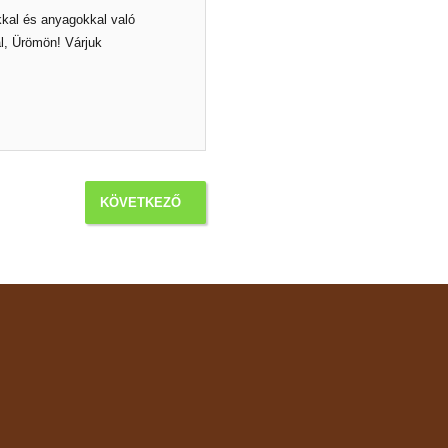
ákkal és anyagokkal való
ál, Ürömön! Várjuk
KÖVETKEZŐ