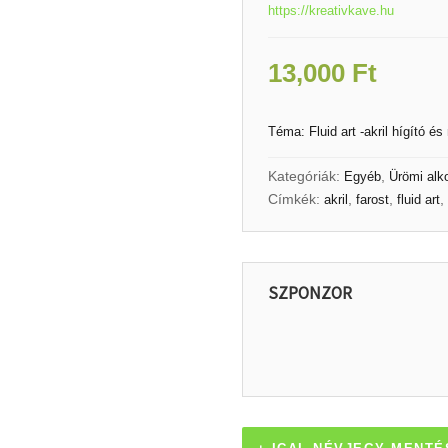
https://kreativkave.hu
13,000
Ft
Téma: Fluid art -akril hígító 
Kategóriák:
,
Egyéb
Ürömi alk
Címkék:
,
,
,
akril
farost
fluid art
SZPONZOR