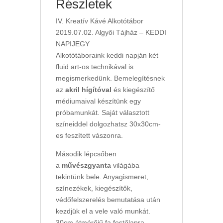
Részletek
IV. Kreatív Kávé Alkotótábor
2019.07.02. Algyői Tájház – KEDDI
NAPIJEGY
Alkotótáboraink keddi napján két
fluid art-os technikával is
megismerkedünk. Bemelegítésnek
az
akril hígítóval
és kiegészítő
médiumaival készítünk egy
próbamunkát. Saját választott
színeiddel dolgozhatsz 30x30cm-
es feszített vászonra.
Második lépcsőben
a
művészgyanta
világába
tekintünk bele. Anyagismeret,
színezékek, kiegészítők,
védőfelszerelés bemutatása után
kezdjük el a vele való munkát.
30cm átmérőjű fa festőlapra