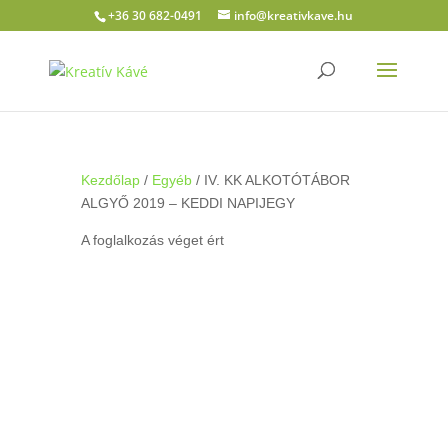
+36 30 682-0491
info@kreativkave.hu
Kezdőlap
/
Egyéb
/ IV. KK ALKOTÓTÁBOR
ALGYŐ 2019 – KEDDI NAPIJEGY
A foglalkozás véget ért