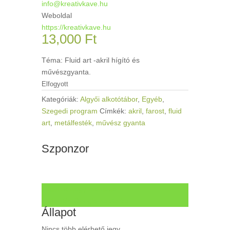
info@kreativkave.hu
Weboldal
https://kreativkave.hu
13,000
Ft
Téma: Fluid art -akril hígító és
művészgyanta.
Elfogyott
Kategóriák:
Algyői alkotótábor
,
Egyéb
,
Szegedi program
Címkék:
akril
,
farost
,
fluid
art
,
metálfesték
,
művész gyanta
Szponzor
+ Ical névjegy mentése
+ Mentés Google naptárba
Állapot
Nincs több elérhető jegy