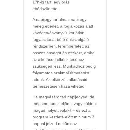
17h-ig tart, egy órás
ebédszünettel.
A napijegy tartalmaz napi egy
meleg ebédet, a foglalkozás alatt
kávé/tea/ásványvíz korlátlan
fogyasztását büfé önkiszolgáló
rendszerben, terembérletet, az
összes anyagot és eszközt, amire
az alkotásod elkészítéséhez
szükséged lesz. Munkádhoz pedig
folyamatos szakmai útmutatást
adunk. Az elkészült alkotásaid
természetesen haza viheted.
Ha megvásároltad napijegyed, de
mégsem tudsz eljönni vagy küldeni
magad helyett valakit – és ezt a
program kezdete előtt minimum 3
nappal jelzed nekünk az