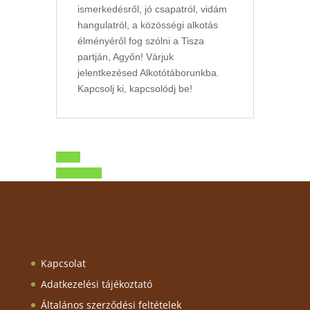
ismerkedésről, jó csapatról, vid
ám
hangulatról, a közösségi alkotás
élményéről fog szólni a Tisza
partján, Agyőn! Várjuk
jelentkezésed Alkotótáborunkba.
Kapcsolj ki, kapcsolódj be!
Előző
Következő
Kapcsolat
Adatkezelési tájékoztató
Általános szerződési feltételek