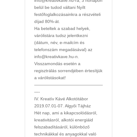
info@kreativkave.hu-ra, 3 hónapon
belül be tudod váltani Nyílt
festőfoglalkozásainkra a részvételi
díjad 80%-át.
Ha beteltek a szabad helyek,
várólistára tudsz jelentkezni
(dátum, név, e-mailcím és
telefonszám megadásával) az
info@kreativkave.hu-n.
Visszamondás esetén a
regisztrálás sorrendjében értesítjük
a várólistásokat!
————————————————
—-
IV. Kreatív Kávé Alkotótábor
2019.07.01-07. Algyői Tájház
Hét nap, ami a kikapcsolódásról,
kreativitásról, alkotói energiáid
felszabadításáról, különböző
technikákkal és anyagokkal való