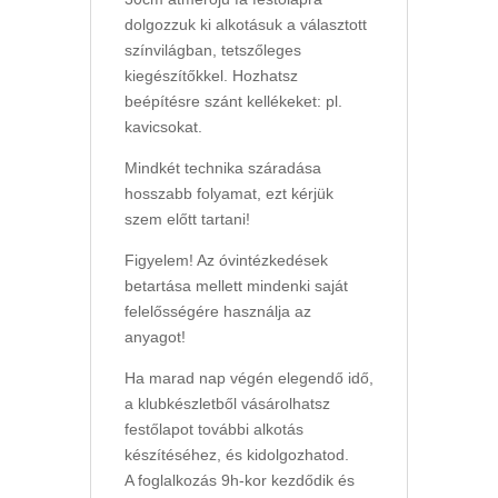
dolgozzuk ki alkotásuk a választott
színvilágban, tetszőleges
kiegészítőkkel. Hozhatsz
beépítésre szánt kellékeket: pl.
kavicsokat.
Mindkét technika száradása
hosszabb folyamat, ezt kérjük
szem előtt tartani!
Figyelem! Az óvintézkedések
betartása mellett mindenki saját
felelősségére használja az
anyagot!
Ha marad nap végén elegendő idő,
a klubkészletből vásárolhatsz
festőlapot további alkotás
készítéséhez, és kidolgozhatod.
A foglalkozás 9h-kor kezdődik és