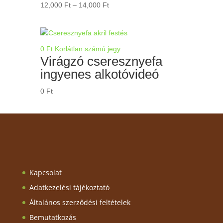
Ártartomány:
12,000
Ft
–
14,000
Ft
12,000 Ft
-
14,000 Ft
0
Ft
Korlátlan számú jegy
Virágzó cseresznyefa
ingyenes alkotóvideó
0
Ft
Kapcsolat
Adatkezelési tájékoztató
Általános szerződési feltételek
Bemutatkozás