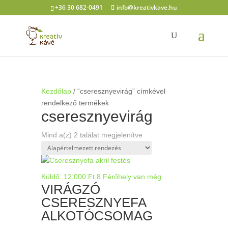
+36 30 682-0491
info@kreativkave.hu
Kezdőlap
/ “cseresznyevirág” címkével
rendelkező termékek
cseresznyevirág
Mind a(z) 2 találat megjelenítve
Küldő:
12,000
Ft
8 Férőhely van még
VIRÁGZÓ
CSERESZNYEFA
ALKOTÓCSOMAG