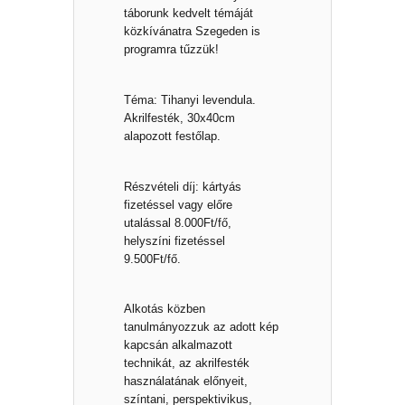
táborunk kedvelt témáját
közkívánatra Szegeden is
programra tűzzük!
Téma: Tihanyi levendula.
Akrilfesték, 30x40cm
alapozott festőlap.
Részvételi díj: kártyás
fizetéssel vagy előre
utalással 8.000Ft/fő,
helyszíni fizetéssel
9.500Ft/fő.
Alkotás közben
tanulmányozzuk az adott kép
kapcsán alkalmazott
technikát, az akrilfesték
használatának előnyeit,
színtani, perspektivikus,