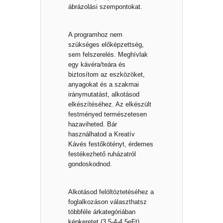
ábrázolási szempontokat.
A programhoz nem
szükséges előképzettség,
sem felszerelés. Meghívlak
egy kávéra/teára és
biztosítom az eszközöket,
anyagokat és a szakmai
iránymutatást, alkotásod
elkészítéséhez. Az elkészült
festményed természetesen
hazaviheted. Bár
használhatod a Kreatív
Kávés festőkötényt, érdemes
festékezhető ruházatról
gondoskodnod.
Alkotásod felöltöztetéséhez a
foglalkozáson választhatsz
többféle árkategóriában
képkeretet (3,5-4-4,5eFt).