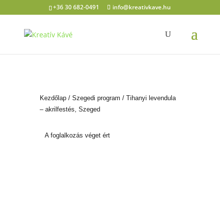
+36 30 682-0491
info@kreativkave.hu
Kezdőlap
/
Szegedi program
/ Tihanyi levendula
– akrilfestés, Szeged
A foglalkozás véget ért