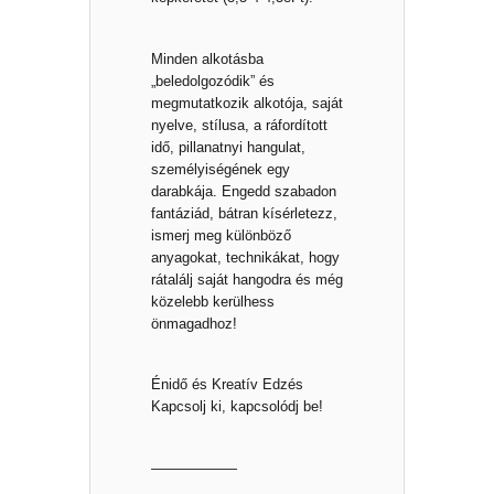
Minden alkotásba
„beledolgozódik” és
megmutatkozik alkotója, saját
nyelve, stílusa, a ráfordított
idő, pillanatnyi hangulat,
személyiségének egy
darabkája. Engedd szabadon
fantáziád, bátran kísérletezz,
ismerj meg különböző
anyagokat, technikákat, hogy
rátalálj saját hangodra és még
közelebb kerülhess
önmagadhoz!
Énidő és Kreatív Edzés
Kapcsolj ki, kapcsolódj be!
——————