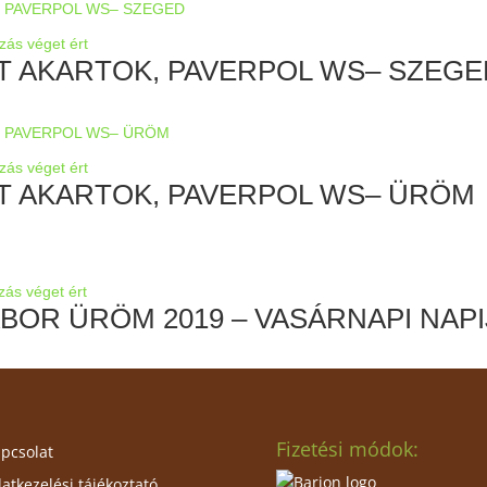
ozás véget ért
T AKARTOK, PAVERPOL WS– SZEGE
ozás véget ért
T AKARTOK, PAVERPOL WS– ÜRÖM
zás véget ért
ÁBOR ÜRÖM 2019 – VASÁRNAPI NAP
Fizetési módok:
pcsolat
atkezelési tájékoztató