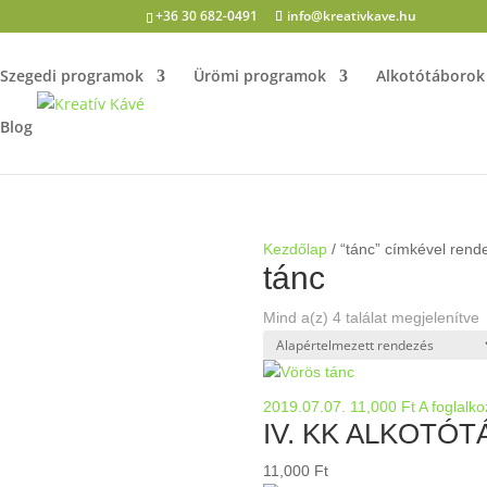
+36 30 682-0491
info@kreativkave.hu
Szegedi programok
Ürömi programok
Alkotótáborok
Blog
Kezdőlap
/ “tánc” címkével rend
tánc
Mind a(z) 4 találat megjelenítve
2019.07.07.
11,000
Ft
A foglalko
IV. KK ALKOTÓT
11,000
Ft