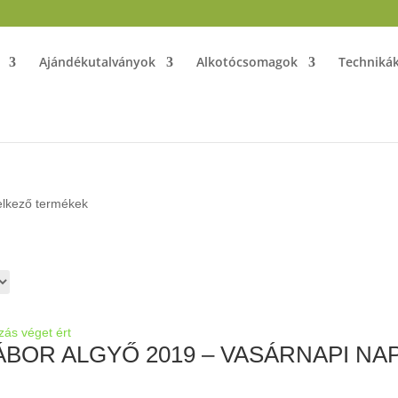
Ajándékutalványok
Alkotócsomagok
Techniká
elkező termékek
zás véget ért
ÁBOR ALGYŐ 2019 – VASÁRNAPI NA