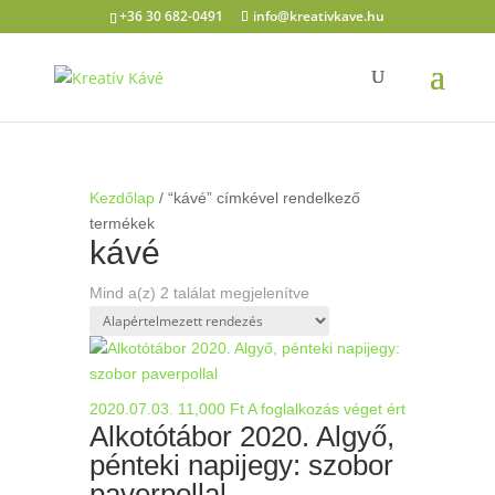
+36 30 682-0491
info@kreativkave.hu
Kezdőlap
/ “kávé” címkével rendelkező
termékek
kávé
Mind a(z) 2 találat megjelenítve
2020.07.03.
11,000
Ft
A foglalkozás véget ért
Alkotótábor 2020. Algyő,
pénteki napijegy: szobor
paverpollal