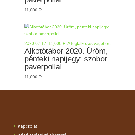
11,000
Ft
2020.07.17.
11,000
Ft
A foglalkozás véget ért
Alkotótábor 2020. Üröm,
pénteki napijegy: szobor
paverpollal
11,000
Ft
Kapcsolat