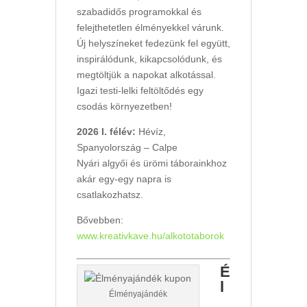
szabadidős programokkal és
felejthetetlen élményekkel várunk.
Új helyszíneket fedezünk fel együtt,
inspirálódunk, kikapcsolódunk, és
megtöltjük a napokat alkotással.
Igazi testi-lelki feltöltődés egy
csodás környezetben!
2026 I. félév:
Hévíz,
Spanyolország – Calpe
Nyári algyői és ürömi táborainkhoz
akár egy-egy napra is
csatlakozhatsz.
Bővebben:
www.kreativkave.hu/alkototaborok
É
l
Élményajándék