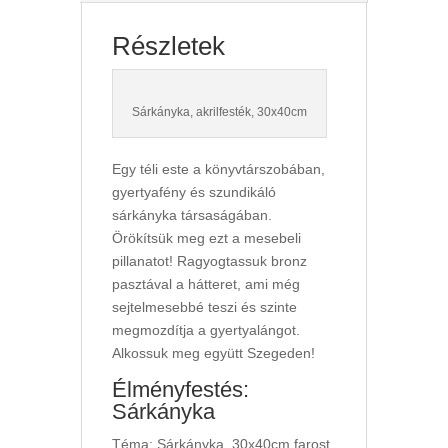
Részletek
Sárkányka, akrilfesték, 30x40cm
Egy téli este a könyvtárszobában,
gyertyafény és szundikáló
sárkányka társaságában.
Örökítsük meg ezt a mesebeli
pillanatot! Ragyogtassuk bronz
pasztával a hátteret, ami még
sejtelmesebbé teszi és szinte
megmozdítja a gyertyalángot.
Alkossuk meg együtt Szegeden!
Élményfestés:
Sárkányka
Téma: Sárkányka, 30x40cm farost,