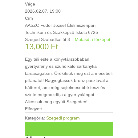
Vége
2026.02.07. 19:00
Cím
AASZC Fodor József Élelmiszeripari
Technikum és Szakképző Iskola 6725
Szeged Szabadkai út 3.
Mutasd a térképet
13,000
Ft
Egy téli este a könyvtárszobában,
gyertyafény és szundikáló sárkányka
társaságában. Örökítsük meg ezt a mesebeli
pillanatot! Ragyogtassuk bronz pasztával a
hátteret, ami még sejtelmesebbé teszi és
szinte megmozdítja a gyertyalángot.
Alkossuk meg együtt Szegeden!
Elfogyott
Kategória:
Szegedi program
+ Ical névjegy mentése
+ Mentés Google naptárba