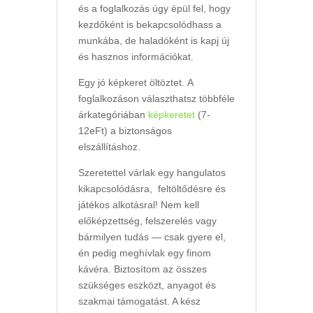
és a foglalkozás úgy épül fel, hogy
kezdőként is bekapcsolódhass a
munkába, de haladóként is kapj új
és hasznos információkat.
Egy jó képkeret öltöztet. A
foglalkozáson választhatsz többféle
árkategóriában
képkeretet
(7-
12eFt) a biztonságos
elszállításhoz.
Szeretettel várlak egy hangulatos
kikapcsolódásra, feltöltődésre és
játékos alkotásral! Nem kell
előképzettség, felszerelés vagy
bármilyen tudás — csak gyere el,
én pedig meghívlak egy finom
kávéra. Biztosítom az összes
szükséges eszközt, anyagot és
szakmai támogatást. A kész