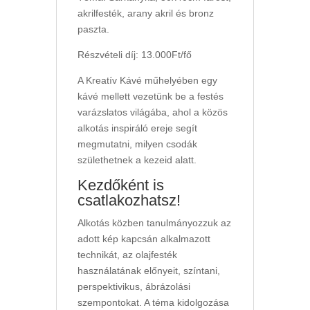
akrilfesték, arany akril és bronz
paszta.
Részvételi díj: 13.000Ft/fő
A Kreatív Kávé műhelyében egy
kávé mellett vezetünk be a festés
varázslatos világába, ahol a közös
alkotás inspiráló ereje segít
megmutatni, milyen csodák
születhetnek a kezeid alatt.
Kezdőként is
csatlakozhatsz!
Alkotás közben tanulmányozzuk az
adott kép kapcsán alkalmazott
technikát, az olajfesték
használatának előnyeit, színtani,
perspektivikus, ábrázolási
szempontokat. A téma kidolgozása