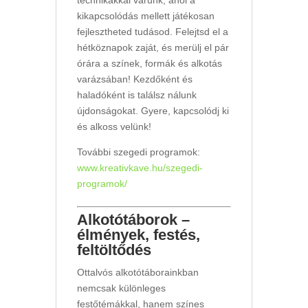
technikákkal várunk, ahol a
kikapcsolódás mellett játékosan
fejlesztheted tudásod. Felejtsd el a
hétköznapok zaját, és merülj el pár
órára a színek, formák és alkotás
varázsában! Kezdőként és
haladóként is találsz nálunk
újdonságokat. Gyere, kapcsolódj ki
és alkoss velünk!
További szegedi programok:
www.kreativkave.hu/szegedi-
programok/
Alkotótáborok –
élmények, festés,
feltöltődés
Ottalvós alkotótáborainkban
nemcsak különleges
festőtémákkal, hanem színes