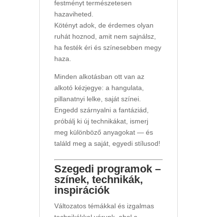
festményt természetesen
hazaviheted.
Kötényt adok, de érdemes olyan
ruhát hoznod, amit nem sajnálsz,
ha festék éri és színesebben megy
haza.
Minden alkotásban ott van az
alkotó kézjegye: a hangulata,
pillanatnyi lelke, saját színei.
Engedd szárnyalni a fantáziád,
próbálj ki új technikákat, ismerj
meg különböző anyagokat — és
találd meg a saját, egyedi stílusod!
Szegedi programok –
színek, technikák,
inspirációk
Változatos témákkal és izgalmas