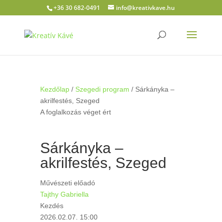
+36 30 682-0491
info@kreativkave.hu
Kezdőlap
/
Szegedi program
/ Sárkányka –
akrilfestés, Szeged
A foglalkozás véget ért
Sárkányka –
akrilfestés, Szeged
Művészeti előadó
Tajthy Gabriella
Kezdés
2026.02.07. 15:00