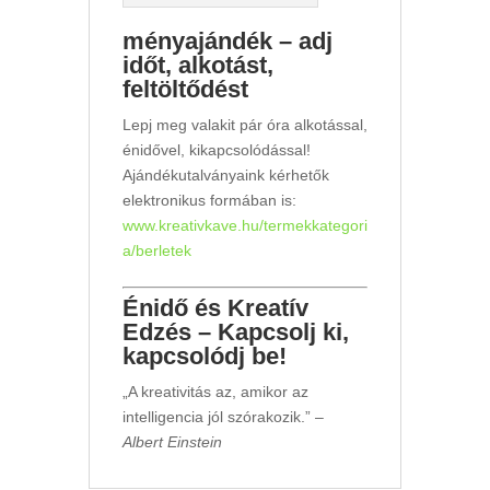
ményajándék – adj
időt, alkotást,
feltöltődést
Lepj meg valakit pár óra alkotással,
énidővel, kikapcsolódással!
Ajándékutalványaink kérhetők
elektronikus formában is:
www.kreativkave.hu/termekkategori
a/berletek
Énidő és Kreatív
Edzés – Kapcsolj ki,
kapcsolódj be!
„A kreativitás az, amikor az
intelligencia jól szórakozik.” –
Albert Einstein