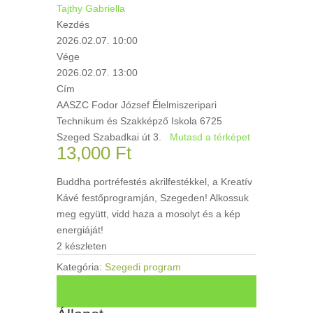
Tajthy Gabriella
Kezdés
2026.02.07. 10:00
Vége
2026.02.07. 13:00
Cím
AASZC Fodor József Élelmiszeripari
Technikum és Szakképző Iskola 6725
Szeged Szabadkai út 3.
Mutasd a térképet
13,000
Ft
Buddha portréfestés akrilfestékkel, a Kreatív
Kávé festőprogramján, Szegeden! Alkossuk
meg együtt, vidd haza a mosolyt és a kép
energiáját!
2 készleten
Kategória:
Szegedi program
+ Ical névjegy mentése
+ Mentés Google naptárba