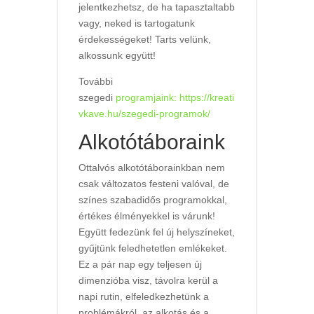
jelentkezhetsz, de ha tapasztaltabb
vagy, neked is tartogatunk
érdekességeket! Tarts velünk,
alkossunk együtt!
További
szegedi
programjaink:
https://kreati
vkave.hu/szegedi-programok/
Alkotótáboraink
Ottalvós alkotótáborainkban nem
csak változatos festeni valóval, de
színes szabadidős programokkal,
értékes élményekkel is várunk!
Együtt fedezünk fel új helyszíneket,
gyűjtünk feledhetetlen emlékeket.
Ez a pár nap egy teljesen új
dimenzióba visz, távolra kerül a
napi rutin, elfeledkezhetünk a
problémákról, az alkotás és a