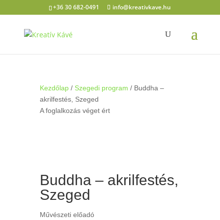
+36 30 682-0491
info@kreativkave.hu
Kezdőlap
/
Szegedi program
/ Buddha –
akrilfestés, Szeged
A foglalkozás véget ért
Buddha – akrilfestés,
Szeged
Művészeti előadó