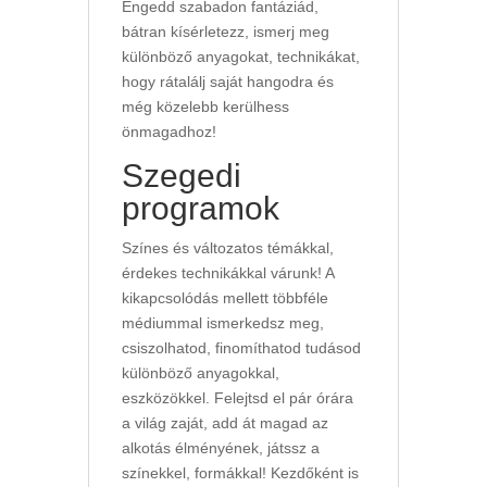
Engedd szabadon fantáziád,
bátran kísérletezz, ismerj meg
különböző anyagokat, technikákat,
hogy rátalálj saját hangodra és
még közelebb kerülhess
önmagadhoz!
Szegedi
programok
Színes és változatos témákkal,
érdekes technikákkal várunk! A
kikapcsolódás mellett többféle
médiummal ismerkedsz meg,
csiszolhatod, finomíthatod tudásod
különböző anyagokkal,
eszközökkel. Felejtsd el pár órára
a világ zaját, add át magad az
alkotás élményének, játssz a
színekkel, formákkal! Kezdőként is