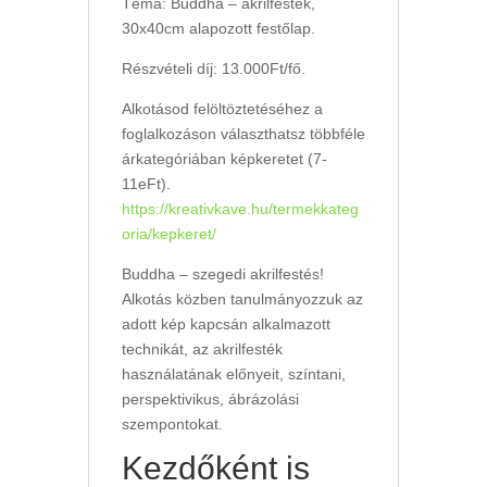
Téma: Buddha – akrilfesték,
30x40cm alapozott festőlap.
Részvételi díj: 13.000Ft/fő.
Alkotásod felöltöztetéséhez a
foglalkozáson választhatsz többféle
árkategóriában képkeretet (7-
11eFt).
https://kreativkave.hu/termekkateg
oria/kepkeret/
Buddha – szegedi akrilfestés!
Alkotás közben tanulmányozzuk az
adott kép kapcsán alkalmazott
technikát, az akrilfesték
használatának előnyeit, színtani,
perspektivikus, ábrázolási
szempontokat.
Kezdőként is