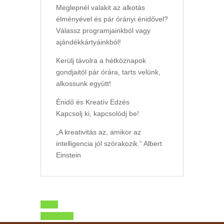
Meglepnél valakit az alkotás
élményével és pár órányi énidővel?
Válassz programjainkból vagy
ajándékkártyáinkból!
Kerülj távolra a hétköznapok
gondjaitól pár órára, tarts velünk,
alkossunk együtt!
Énidő és Kreatív Edzés
Kapcsolj ki, kapcsolódj be!
„A kreativitás az, amikor az
intelligencia jól szórakozik.” Albert
Einstein
Előző
Következő