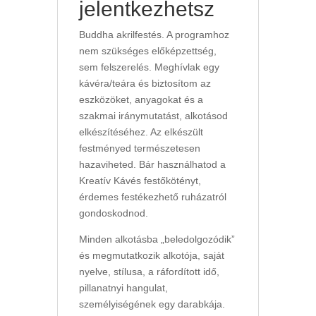
jelentkezhetsz
Buddha akrilfestés. A programhoz
nem szükséges előképzettség,
sem felszerelés. Meghívlak egy
kávéra/teára és biztosítom az
eszközöket, anyagokat és a
szakmai iránymutatást, alkotásod
elkészítéséhez. Az elkészült
festményed természetesen
hazaviheted. Bár használhatod a
Kreatív Kávés festőkötényt,
érdemes festékezhető ruházatról
gondoskodnod.
Minden alkotásba „beledolgozódik”
és megmutatkozik alkotója, saját
nyelve, stílusa, a ráfordított idő,
pillanatnyi hangulat,
személyiségének egy darabkája.