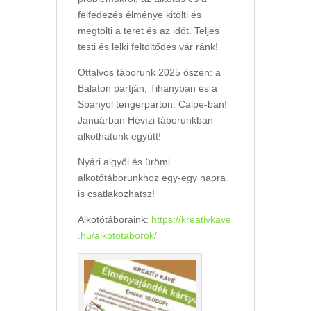
felfedezés élménye kitölti és
megtölti a teret és az időt. Teljes
testi és lelki feltöltődés vár ránk!
Ottalvós táborunk 2025 őszén: a
Balaton partján, Tihanyban és a
Spanyol tengerparton: Calpe-ban!
Januárban Hévízi táborunkban
alkothatunk együtt!
Nyári algyői és ürömi
alkotótáborunkhoz egy-egy napra
is csatlakozhatsz!
Alkotótáboraink:
https://kreativkave
.hu/alkototaborok/