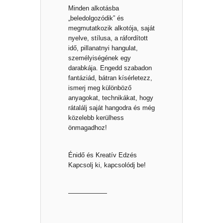
Minden alkotásba
„beledolgozódik” és
megmutatkozik alkotója, saját
nyelve, stílusa, a ráfordított
idő, pillanatnyi hangulat,
személyiségének egy
darabkája. Engedd szabadon
fantáziád, bátran kísérletezz,
ismerj meg különböző
anyagokat, technikákat, hogy
rátalálj saját hangodra és még
közelebb kerülhess
önmagadhoz!
Énidő és Kreatív Edzés
Kapcsolj ki, kapcsolódj be!
——————