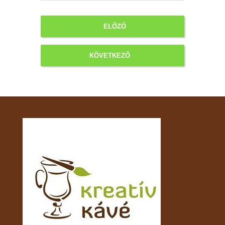
ELŐZŐ
KÖVETKEZŐ