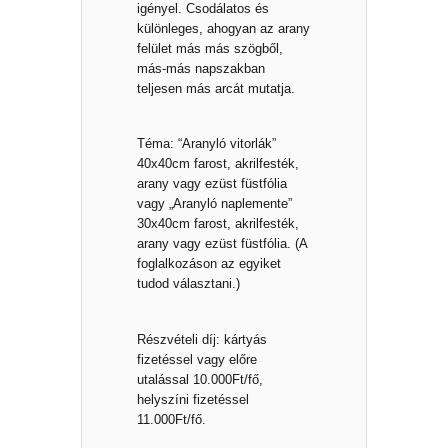
igényel. Csodálatos és
különleges, ahogyan az arany
felület más más szögből,
más-más napszakban
teljesen más arcát mutatja.
Téma: “Aranyló vitorlák”
40x40cm farost, akrilfesték,
arany vagy ezüst füstfólia
vagy „Aranyló naplemente”
30x40cm farost, akrilfesték,
arany vagy ezüst füstfólia. (A
foglalkozáson az egyiket
tudod választani.)
Részvételi díj: kártyás
fizetéssel vagy előre
utalással 10.000Ft/fő,
helyszíni fizetéssel
11.000Ft/fő.