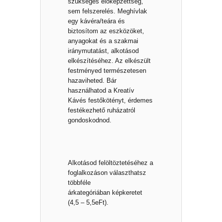
szükséges előképzettség,
sem felszerelés. Meghívlak
egy kávéra/teára és
biztosítom az eszközöket,
anyagokat és a szakmai
iránymutatást, alkotásod
elkészítéséhez. Az elkészült
festményed természetesen
hazaviheted. Bár
használhatod a Kreatív
Kávés festőkötényt, érdemes
festékezhető ruházatról
gondoskodnod.
Alkotásod felöltöztetéséhez a
foglalkozáson választhatsz
többféle
árkategóriában
képkeretet
(4,5 – 5,5eFt).