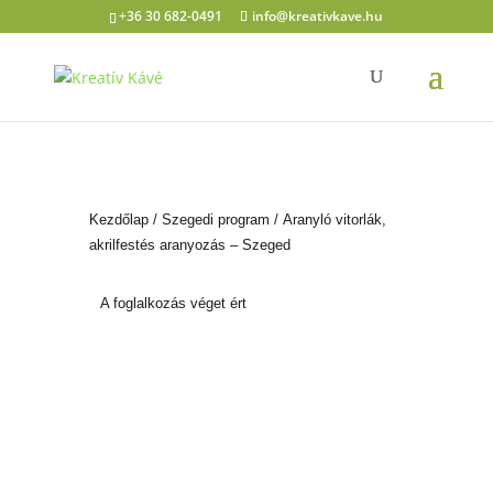
+36 30 682-0491
info@kreativkave.hu
Kezdőlap
/
Szegedi program
/ Aranyló vitorlák,
akrilfestés aranyozás – Szeged
A foglalkozás véget ért