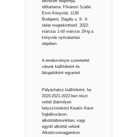
tervezett időpontja,
időtartama: Fővárosi Szabó
Ervin Könyvtár, 1138
Budapest, Dagály u. 9. A
tárlat megtekinthető: 2022.
március 1-től március 29-ig a
könyvtár nyitvatartási
idejében.
A rendezvényre szeretettel
várunk kiállítóként és
látogatóként egyaránt.
Pályázhatsz kiállítóként, ha
2020-2021-2022-ben részt
vettél (bármilyen
helyszínünkön) Kreatív Kávé
foglalkozáson,
alkotótáborunkban, vagy
együtt alkottál velünk
Alkotócsomagjainkon