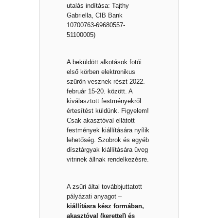
utalás indítása: Tajthy
Gabriella, CIB Bank
10700763-69680557-
51100005)
A beküldött alkotások fotói
első körben elektronikus
szűrőn vesznek részt 2022.
február 15-20. között. A
kiválasztott festményekről
értesítést küldünk. Figyelem!
Csak akasztóval ellátott
festmények kiállítására nyílik
lehetőség. Szobrok és egyéb
dísztárgyak kiállítására üveg
vitrinek állnak rendelkezésre.
A zsűri által továbbjuttatott
pályázati anyagot –
kiállításra kész formában,
akasztóval (kerettel) és