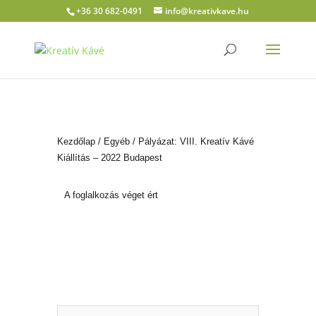
+36 30 682-0491
info@kreativkave.hu
Kezdőlap
/
Egyéb
/ Pályázat: VIII. Kreatív Kávé
Kiállítás – 2022 Budapest
A foglalkozás véget ért