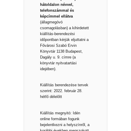
hátoldalon névvel,
telefonszámmal és
képcímmel ellátva
(állagmegóvó
csomagolásban) a kihirdetett
kiállítás-berendezési
időpontban kérjük eljuttatni a
Fővárosi Szabó Ervin
Könyvtár 1138 Budapest,
Dagály u. 9. címre (a
könyvtár nyitvatartási
idejében).
Kiállítás berendezése tervek
szerint: 2022. február 28.
hétfő délelőtt
Kiállítás megnyitó: Idén
online formában fogunk
bejelentkezni a helyszínről, a
korábbi években megszokott