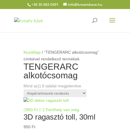
+36 30 682-0491
info@kreativkave.hu
Kezdőlap
/ “TENGERARC alkotócsomag”
címkével rendelkező termékek
TENGERARC
alkotócsomag
Mind a(z) 6 találat megjelenítve
950
Ft
2 Férőhely van még
3D ragasztó toll, 30ml
950
Ft