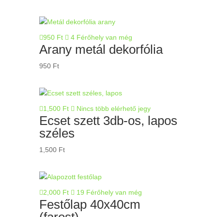
950
Ft
4 Férőhely van még
Arany metál dekorfólia
950
Ft
1,500
Ft
Nincs több elérhető jegy
Ecset szett 3db-os, lapos
széles
1,500
Ft
2,000
Ft
19 Férőhely van még
Festőlap 40x40cm
(farost)