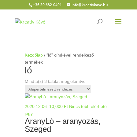
+36 30 682-0491
info@kreativkave.hu
Kezdőlap
/ “ló” címkével rendelkező
termékek
ló
Mind a(z) 3 találat megjelenítve
2020.12.06.
10,000
Ft
Nincs több elérhető
jegy
AranyLó – aranyozás,
Szeged