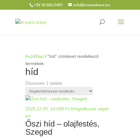
+36 30 682-0491
info@kreativkave.hu
Kezdőlap
/ “híd” címkével rendelkező
termékek
híd
Összesen 1 találat
2020.12.05.
10,000
Ft
A foglalkozás véget
ért
Őszi híd – olajfestés,
Szeged