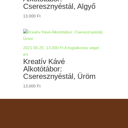
Cseresznyéstál, Algyő
13,000
Ft
2021.06.25.
13,000
Ft
A foglalkozás véget
ért
Kreatív Kávé
Alkotótábor:
Cseresznyéstál, Üröm
13,000
Ft