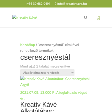
+36 30 682-0491
info@kreativkave.hu
Kezdőlap
/ “cseresznyéstál” címkével
rendelkező termékek
cseresznyéstál
Mind a(z) 2 találat megjelenítve
2021.07.09.
13,000
Ft
A foglalkozás véget
ért
Kreatív Kávé
Alkotótábor: