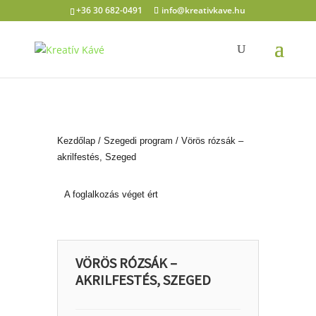
+36 30 682-0491
info@kreativkave.hu
Kezdőlap
/
Szegedi program
/ Vörös rózsák –
akrilfestés, Szeged
A foglalkozás véget ért
VÖRÖS RÓZSÁK –
AKRILFESTÉS, SZEGED