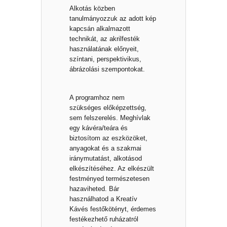
Alkotás közben
tanulmányozzuk az adott kép
kapcsán alkalmazott
technikát, az akrilfesték
használatának előnyeit,
színtani, perspektivikus,
ábrázolási szempontokat.
A programhoz nem
szükséges előképzettség,
sem felszerelés. Meghívlak
egy kávéra/teára és
biztosítom az eszközöket,
anyagokat és a szakmai
iránymutatást, alkotásod
elkészítéséhez. Az elkészült
festményed természetesen
hazaviheted. Bár
használhatod a Kreatív
Kávés festőkötényt, érdemes
festékezhető ruházatról