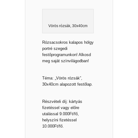
Vörös rózsák, 30x40cm
Rózsacsokros kalapos hölgy
portré szegedi
festőprogramunkon! Alkosd
meg saját színvilágodban!
Téma: „Vörös rózsák”,
30x40cm alapozott festőlap.
Részvételi díj: kártyás
fizetéssel vagy előre
utalással 9.000Ft/fő,
helyszíni fizetéssel
10.000Ft/fő.