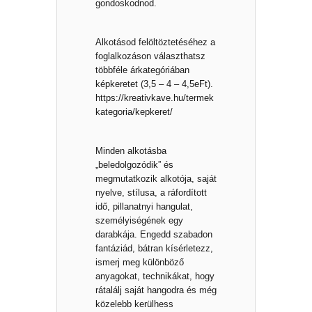
gondoskodnod.
Alkotásod felöltöztetéséhez a
foglalkozáson választhatsz
többféle árkategóriában
képkeretet (3,5 – 4 – 4,5eFt).
https://kreativkave.hu/termek
kategoria/kepkeret/
Minden alkotásba
„beledolgozódik” és
megmutatkozik alkotója, saját
nyelve, stílusa, a ráfordított
idő, pillanatnyi hangulat,
személyiségének egy
darabkája. Engedd szabadon
fantáziád, bátran kísérletezz,
ismerj meg különböző
anyagokat, technikákat, hogy
rátalálj saját hangodra és még
közelebb kerülhess