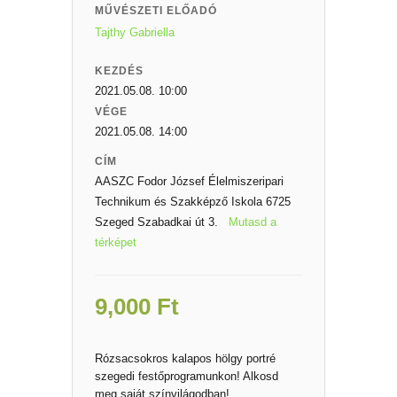
MŰVÉSZETI ELŐADÓ
Tajthy Gabriella
KEZDÉS
2021.05.08. 10:00
VÉGE
2021.05.08. 14:00
CÍM
AASZC Fodor József Élelmiszeripari
Technikum és Szakképző Iskola 6725
Szeged Szabadkai út 3.
Mutasd a
térképet
9,000
Ft
Rózsacsokros kalapos hölgy portré
szegedi festőprogramunkon! Alkosd
meg saját színvilágodban!