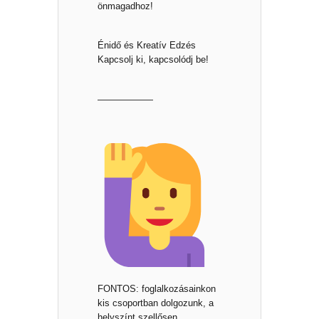
önmagadhoz!
Énidő és Kreatív Edzés
Kapcsolj ki, kapcsolódj be!
——————
FONTOS: foglalkozásainkon
kis csoportban dolgozunk, a
helyszínt szellősen