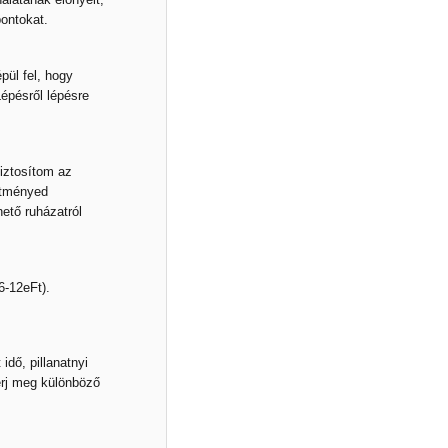
pontokat.
pül fel, hogy
épésről lépésre
iztosítom az
stményed
ető ruházatról
6-12eFt).
idő, pillanatnyi
erj meg különböző