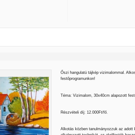
Őszi hangulatú tájkép vizimalommal. Alk
festőprogramunkon!
Téma: Vizimalom, 30x40cm alapozott fest
Részvételi díj: 12.000Ft/fő.
Alkotás közben tanulmányozzuk az adott
alkalmazott technikát, az akrilfesték hasz