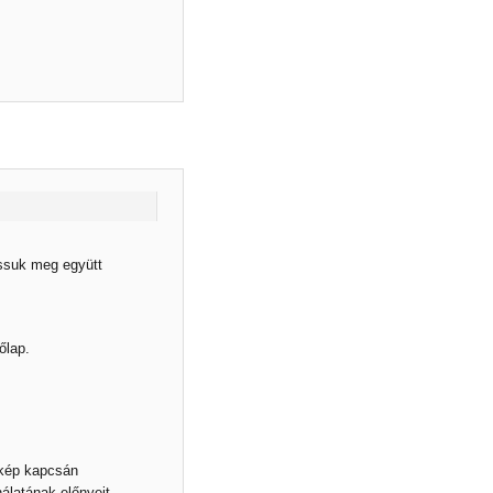
ossuk meg együtt
őlap.
 kép kapcsán
nálatának előnyeit,