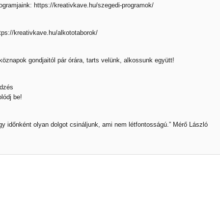
ogramjaink:
https://kreativkave.hu/szegedi-programok/
tps://kreativkave.hu/alkototaborok/
tköznapok gondjaitól pár órára, tarts velünk, alkossunk együtt!
Edzés
lódj be!
gy időnként olyan dolgot csináljunk, ami nem létfontosságú.” Mérő László