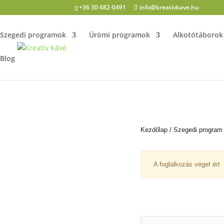
+36 30 682-0491
info@kreativkave.hu
Szegedi programok
Ürömi programok
Alkotótáborok
Blog
Kezdőlap
/
Szegedi program
A foglalkozás véget ért