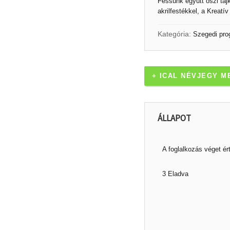
Fessünk együtt őszi tá
akrilfestékkel, a Kreatí
Kategória:
Szegedi pro
+ ICAL NÉVJEGY M
ÁLLAPOT
A foglalkozás véget ér
3 Eladva