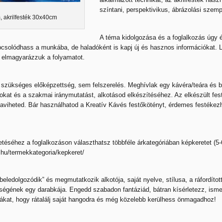
színtani, perspektivikus, ábrázolási szem
, akrilfesték 30x40cm
A téma kidolgozása és a foglalkozás úgy é
csolódhass a munkába, de haladóként is kapj új és hasznos információkat. L
 elmagyarázzuk a folyamatot.
szükséges előképzettség, sem felszerelés. Meghívlak egy kávéra/teára és b
kat és a szakmai iránymutatást, alkotásod elkészítéséhez. Az elkészült fe
viheted. Bár használhatod a Kreatív Kávés festőkötényt, érdemes festékezh
tetéséhez a foglalkozáson választhatsz többféle árkategóriában
képkeretet
(5-
e.hu/termekkategoria/kepkeret/
eledolgozódik” és megmutatkozik alkotója, saját nyelve, stílusa, a ráfordított 
ségének egy darabkája. Engedd szabadon fantáziád, bátran kísérletezz, ism
ákat, hogy rátalálj saját hangodra és még közelebb kerülhess önmagadhoz!