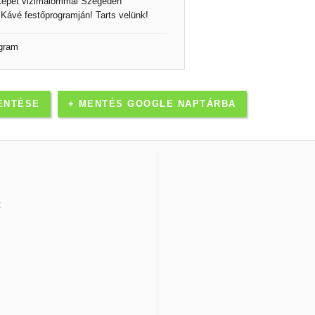
jképet vizimalommal Szegeden
v Kávé festőprogramján! Tarts velünk!
gram
ENTÉSE
+ MENTÉS GOOGLE NAPTÁRBA
t