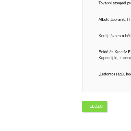
További szegedi
pr
Alkotótáboraink:
ht
Kerülj távolra a hé
Énidő és Kreatív 
Kapcsolj ki, kapcso
„Létfontosságú, ho
ELŐZŐ