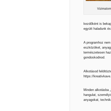
Vizimalom
kezdőként is bekap
együtt haladunk és
A programhoz nem 
eszközöket, anyago
természetesen haza
gondoskodnod.
Alkotásod felöltöz
https://kreativkav
Minden alkotásba „b
hangulat, személyi
anyagokat, technik