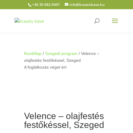
+36 30 682-0491
info@kreativkave.hu
Kezdőlap
/
Szegedi program
/ Velence –
olajfestés festőkéssel, Szeged
A foglalkozás véget ért
Velence – olajfestés
festőkéssel, Szeged