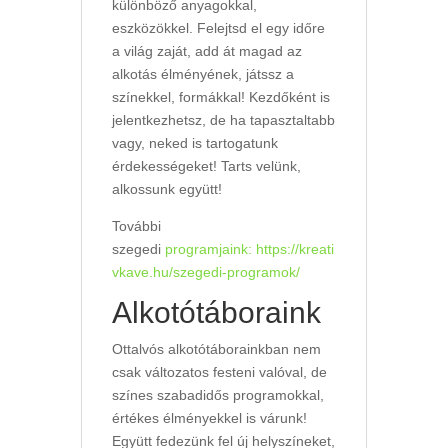
különböző anyagokkal,
eszközökkel. Felejtsd el egy időre
a világ zaját, add át magad az
alkotás élményének, játssz a
színekkel, formákkal! Kezdőként is
jelentkezhetsz, de ha tapasztaltabb
vagy, neked is tartogatunk
érdekességeket! Tarts velünk,
alkossunk együtt!
További
szegedi
programjaink:
https://kreati
vkave.hu/szegedi-programok/
Alkotótáboraink
Ottalvós alkotótáborainkban nem
csak változatos festeni valóval, de
színes szabadidős programokkal,
értékes élményekkel is várunk!
Együtt fedezünk fel új helyszíneket,