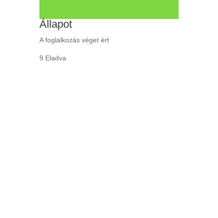
+ Ical névjegy mentése
+ Mentés Google naptárba
Állapot
A foglalkozás véget ért
9 Eladva