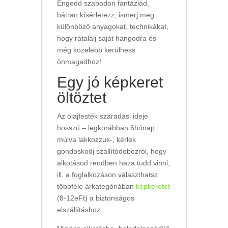
Engedd szabadon fantáziád,
bátran kísérletezz, ismerj meg
különböző anyagokat, technikákat,
hogy rátalálj saját hangodra és
még közelebb kerülhess
önmagadhoz!
Egy jó képkeret
öltöztet
Az olajfesték száradási ideje
hosszú – legkorábban 6hónap
múlva lakkozzuk-, kérlek
gondoskodj szállítódobozról, hogy
alkotásod rendben haza tudd vinni,
ill. a foglalkozáson választhatsz
többféle árkategóriában
képkeretet
(8-12eFt) a biztonságos
elszállításhoz.