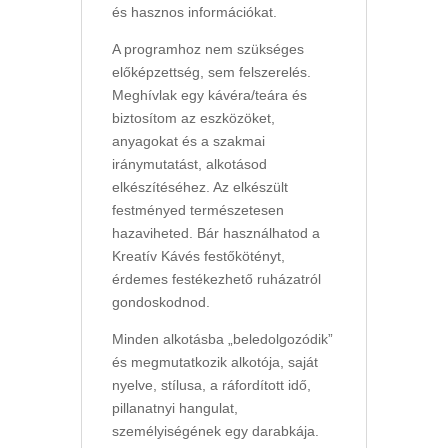
és hasznos információkat.
A programhoz nem szükséges
előképzettség, sem felszerelés.
Meghívlak egy kávéra/teára és
biztosítom az eszközöket,
anyagokat és a szakmai
iránymutatást, alkotásod
elkészítéséhez. Az elkészült
festményed természetesen
hazaviheted. Bár használhatod a
Kreatív Kávés festőkötényt,
érdemes festékezhető ruházatról
gondoskodnod.
Minden alkotásba „beledolgozódik”
és megmutatkozik alkotója, saját
nyelve, stílusa, a ráfordított idő,
pillanatnyi hangulat,
személyiségének egy darabkája.