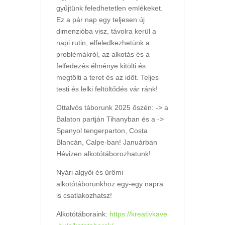
gyűjtünk feledhetetlen emlékeket.
Ez a pár nap egy teljesen új
dimenzióba visz, távolra kerül a
napi rutin, elfeledkezhetünk a
problémákról, az alkotás és a
felfedezés élménye kitölti és
megtölti a teret és az időt. Teljes
testi és lelki feltöltődés vár ránk!
Ottalvós táborunk 2025 őszén: -> a
Balaton partján Tihanyban és a ->
Spanyol tengerparton, Costa
Blancán, Calpe-ban! Januárban
Hévizen alkotótáborozhatunk!
Nyári algyői és ürömi
alkotótáborunkhoz egy-egy napra
is csatlakozhatsz!
Alkotótáboraink:
https://kreativkave