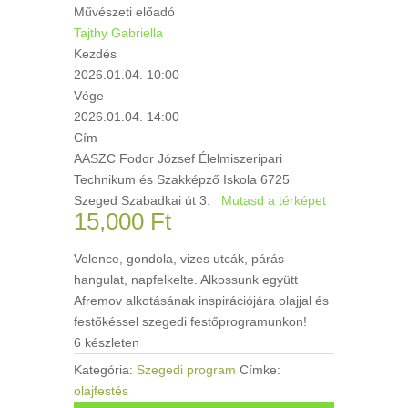
Művészeti előadó
Tajthy Gabriella
Kezdés
2026.01.04. 10:00
Vége
2026.01.04. 14:00
Cím
AASZC Fodor József Élelmiszeripari
Technikum és Szakképző Iskola 6725
Szeged Szabadkai út 3.
Mutasd a térképet
15,000
Ft
Velence, gondola, vizes utcák, párás
hangulat, napfelkelte. Alkossunk együtt
Afremov alkotásának inspirációjára olajjal és
festőkéssel szegedi festőprogramunkon!
6 készleten
Kategória:
Szegedi program
Címke:
olajfestés