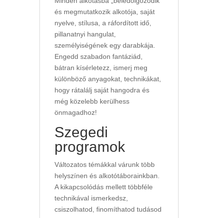
Minden alkotásba „beledolgozódik”
és megmutatkozik alkotója, saját
nyelve, stílusa, a ráfordított idő,
pillanatnyi hangulat,
személyiségének egy darabkája.
Engedd szabadon fantáziád,
bátran kísérletezz, ismerj meg
különböző anyagokat, technikákat,
hogy rátalálj saját hangodra és
még közelebb kerülhess
önmagadhoz!
Szegedi
programok
Változatos témákkal várunk több
helyszínen és alkotótáborainkban.
A kikapcsolódás mellett többféle
technikával ismerkedsz,
csiszolhatod, finomíthatod tudásod