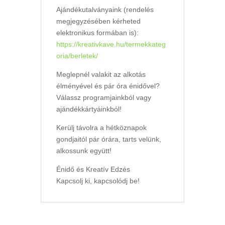
Ajándékutalványaink (rendelés
megjegyzésében kérheted
elektronikus formában is):
https://kreativkave.hu/termekkateg
oria/berletek/
Meglepnél valakit az alkotás
élményével és pár óra énidővel?
Válassz programjainkból vagy
ajándékkártyáinkból!
Kerülj távolra a hétköznapok
gondjaitól pár órára, tarts velünk,
alkossunk együtt!
Énidő és Kreatív Edzés
Kapcsolj ki, kapcsolódj be!