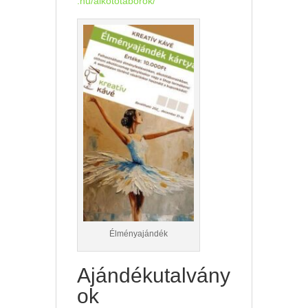
.hu/alkototaborok/
Élményajándék
Ajándékutalvány
ok