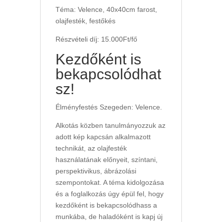
Téma: Velence, 40x40cm farost,
olajfesték, festőkés
Részvételi díj: 15.000Ft/fő
Kezdőként is
bekapcsolódhat
sz!
Élményfestés Szegeden: Velence.
Alkotás közben tanulmányozzuk az
adott kép kapcsán alkalmazott
technikát, az olajfesték
használatának előnyeit, színtani,
perspektivikus, ábrázolási
szempontokat. A téma kidolgozása
és a foglalkozás úgy épül fel, hogy
kezdőként is bekapcsolódhass a
munkába, de haladóként is kapj új