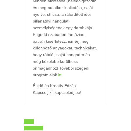
Minden alkotásba „beledolgozódik”
és megmutatkozik alkotója, saját
nyelve, stílusa, a ráfordított idő,
pillanatnyi hangulat,
személyiségének egy darabkája.
Engedd szabadon fantáziád,
bátran kísérletezz, ismerj meg
különböző anyagokat, technikákat,
hogy rátalálj saját hangodra és
még közelebb kerülhess
önmagadhoz! További szegedi
programjaink
itt
.
Énidő és Kreatív Edzés
Kapcsolj ki, kapcsolódj be!
Előző
Következő