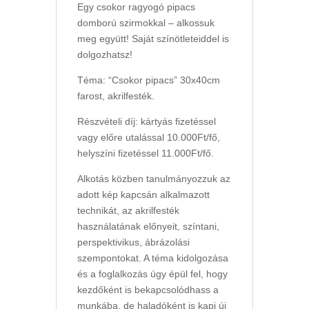
Egy csokor ragyogó pipacs
domború szirmokkal – alkossuk
meg együtt! Saját színötleteiddel is
dolgozhatsz!
Téma: “Csokor pipacs” 30x40cm
farost, akrilfesték.
Részvételi díj: kártyás fizetéssel
vagy előre utalással 10.000Ft/fő,
helyszíni fizetéssel 11.000Ft/fő.
Alkotás közben tanulmányozzuk az
adott kép kapcsán alkalmazott
technikát, az akrilfesték
használatának előnyeit, színtani,
perspektivikus, ábrázolási
szempontokat. A téma kidolgozása
és a foglalkozás úgy épül fel, hogy
kezdőként is bekapcsolódhass a
munkába, de haladóként is kapj új