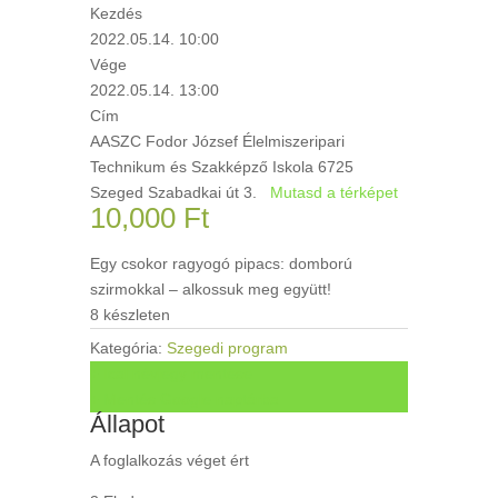
Kezdés
2022.05.14. 10:00
Vége
2022.05.14. 13:00
Cím
AASZC Fodor József Élelmiszeripari
Technikum és Szakképző Iskola 6725
Szeged Szabadkai út 3.
Mutasd a térképet
10,000
Ft
Egy csokor ragyogó pipacs: domború
szirmokkal – alkossuk meg együtt!
8 készleten
Kategória:
Szegedi program
+ Ical névjegy mentése
+ Mentés Google naptárba
Állapot
A foglalkozás véget ért