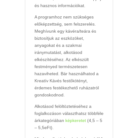
és hasznos információkat.
A programhoz nem szükséges
előképzettség, sem felszerelés.
Meghívunk egy kávéra/teára és
biztosítjuk az eszközöket,
anyagokat és a szakmai
iránymutatást, alkotásod
elkészítéséhez. Az elkészült
festményed természetesen
hazaviheted. Bár használhatod a
Kreatív Kávés festőkötényt,
érdemes festékezhető ruházatról
gondoskodnod.
Alkotásod felöltöztetéséhez a
foglalkozáson választhatsz többféle
árkategóriában
képkeretet
(4,5 – 5
– 5,5eFt).