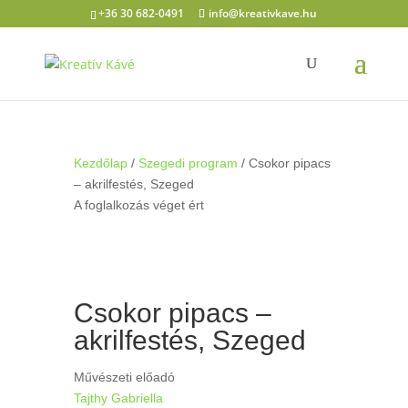
+36 30 682-0491
info@kreativkave.hu
Kezdőlap
/
Szegedi program
/ Csokor pipacs
– akrilfestés, Szeged
A foglalkozás véget ért
Csokor pipacs –
akrilfestés, Szeged
Művészeti előadó
Tajthy Gabriella