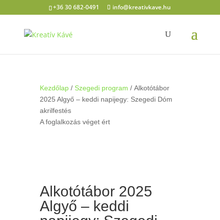
+36 30 682-0491
info@kreativkave.hu
Kezdőlap
/
Szegedi program
/ Alkotótábor
2025 Algyő – keddi napijegy: Szegedi Dóm
akrilfestés
A foglalkozás véget ért
Alkotótábor 2025
Algyő – keddi