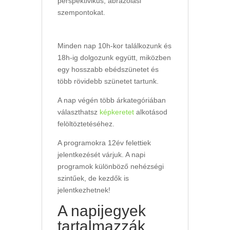
perspektivikus, ábrázolási
szempontokat.
Minden nap 10h-kor találkozunk és
18h-ig dolgozunk együtt, miközben
egy hosszabb ebédszünetet és
több rövidebb szünetet tartunk.
A nap végén több árkategóriában
választhatsz
képkeretet
alkotásod
felöltöztetéséhez.
A programokra 12év felettiek
jelentkezését várjuk. A napi
programok különböző nehézségi
szintűek, de kezdők is
jelentkezhetnek!
A napijegyek
tartalmazzák