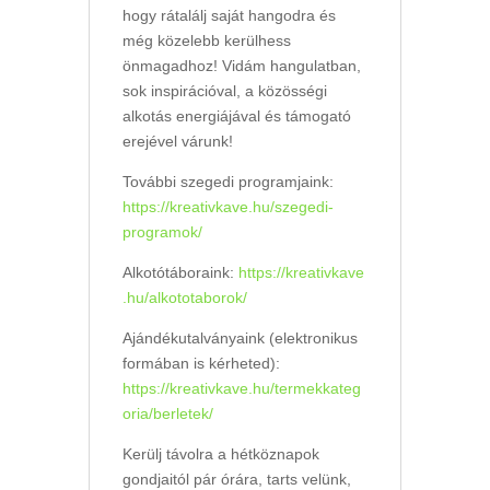
hogy rátalálj saját hangodra és
még közelebb kerülhess
önmagadhoz! Vidám hangulatban,
sok inspirációval, a közösségi
alkotás energiájával és támogató
erejével várunk!
További szegedi programjaink:
https://kreativkave.hu/szegedi-
programok/
Alkotótáboraink:
https://kreativkave
.hu/alkototaborok/
Ajándékutalványaink (elektronikus
formában is kérheted):
https://kreativkave.hu/termekkateg
oria/berletek/
Kerülj távolra a hétköznapok
gondjaitól pár órára, tarts velünk,