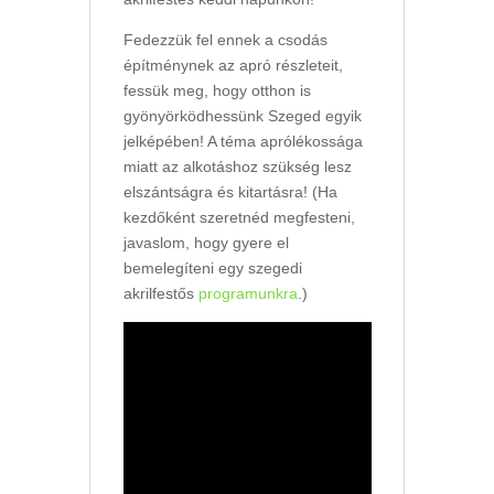
Fedezzük fel ennek a csodás
építménynek az apró részleteit,
fessük meg, hogy otthon is
gyönyörködhessünk Szeged egyik
jelképében! A téma aprólékossága
miatt az alkotáshoz szükség lesz
elszántságra és kitartásra! (Ha
kezdőként szeretnéd megfesteni,
javaslom, hogy gyere el
bemelegíteni egy szegedi
akrilfestős
programunkra
.)