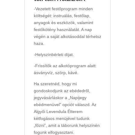
-Vezetett festőprogram minden
költségét: instruálás, festőlap,
anyagok és eszközök, valamint
festőkötény használatát. A nap
végén a saját alkotásoddal térhetsz
haza.
-Helyszínbérleti díjat.
-Frissítők az alkotóprogram alatt:
ásványvíz, szörp, kávé.
Ha szeretnéd, hogy mi
gondoskodjunk az ebédedről,
jegyvásárláskor a „Napijegy
ebédmenüvel” opciót válaszd. Az
Algyői Levendula Étterem
kétfogásos menüjével tudunk
„főzni”, amit a táborunk helyszínén
fogunk elfogyasztani.