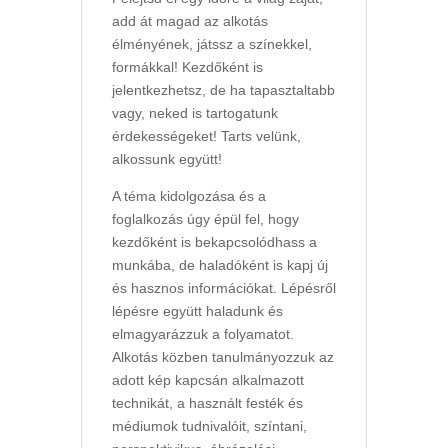
add át magad az alkotás
élményének, játssz a színekkel,
formákkal! Kezdőként is
jelentkezhetsz, de ha tapasztaltabb
vagy, neked is tartogatunk
érdekességeket! Tarts velünk,
alkossunk együtt!
A téma kidolgozása és a
foglalkozás úgy épül fel, hogy
kezdőként is bekapcsolódhass a
munkába, de haladóként is kapj új
és hasznos információkat. Lépésről
lépésre együtt haladunk és
elmagyarázzuk a folyamatot.
Alkotás közben tanulmányozzuk az
adott kép kapcsán alkalmazott
technikát, a használt festék és
médiumok tudnivalóit, színtani,