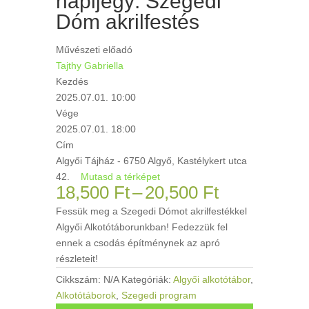
napijegy: Szegedi
Dóm akrilfestés
Művészeti előadó
Tajthy Gabriella
Kezdés
2025.07.01. 10:00
Vége
2025.07.01. 18:00
Cím
Algyői Tájház - 6750 Algyő, Kastélykert utca
42.
Mutasd a térképet
Ártartomán
18,500
Ft
–
20,500
Ft
18,500 Ft
Fessük meg a Szegedi Dómot akrilfestékkel
-
Algyői Alkotótáborunkban! Fedezzük fel
20,500 Ft
ennek a csodás építménynek az apró
részleteit!
Cikkszám:
N/A
Kategóriák:
Algyői alkotótábor
,
Alkotótáborok
,
Szegedi program