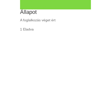
+ Ical névjegy mentése
+ Mentés Google naptárba
Állapot
A foglalkozás véget ért
1 Eladva