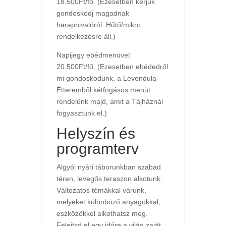
18.500Ft/fő. (Ezesetben kérjük
gondoskodj magadnak
harapnivalóról. Hűtő/mikro
rendelkezésre áll.)
Napijegy ebédmenüvel:
20.500Ft/fő. (Ezesetben ebédedről
mi gondoskodunk, a Levendula
Étteremből kétfogásos menüt
rendelünk majd, amit a Tájháznál
fogyasztunk el.)
Helyszín és
programterv
Algyői nyári táborunkban szabad
téren, levegős teraszon alkotunk.
Változatos témákkal várunk,
melyeket különböző anyagokkal,
eszközökkel alkothatsz meg.
Felejtsd el egy időre a világ zaját,