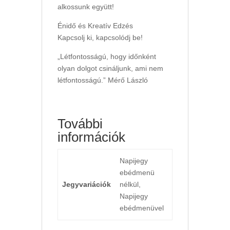
alkossunk együtt!
Énidő és Kreatív Edzés
Kapcsolj ki, kapcsolódj be!
„Létfontosságú, hogy időnként
olyan dolgot csináljunk, ami nem
létfontosságú.” Mérő László
További
információk
Napijegy
ebédmenü
Jegyvariációk
nélkül,
Napijegy
ebédmenüvel