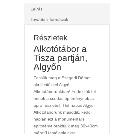
Leírás
További információk
Részletek
Alkotótábor a
Tisza partján,
Algyőn
Fessük meg a Szegedi Dómot
akrilfestékkel Algyői
Alkotótáborunkban! Fedezzük fel
ennek a csodás építménynek az
apró részleteit! Hét napos Algyői
Alkotótáborunk második, keddi
napján ezt a monumentális
építményt örökítjük meg 30x40cm
méretű festőlapjainkra.