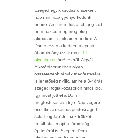
Szeged egyik csodás díszeként
nap mint nap gyönyörködünk
benne. Amit nem festettél meg, azt
nem nézted meg még elég
alaposan – szoktam mondani. A
Dómot ezen a kedden alaposan
áttanulmányozzuk majd.
Itt
olvashatsz
történetéről. Algyői
Alkotótáborunkban olyan
összetettebb témák megfestésére
is lehetőség nyílik, amire a 3-4órás
szegedi foglalkozásokon nincs idő,
így most jött el a Dóm
megfestésének ideje. Nap végére
ecsetkezelésed és pontosságod
sokat fog fejlődni, sok trükköt
tanulhatsz majd a térbeliség
építéséről is. Szegedi Dóm
akrilfestés keddi napunkon!