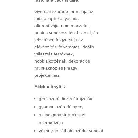
falra, fára vagy textilre.
Gyorsan száradó formulája az
indigópapír kényelmes
alternatívája: nem maszatol,
pontos vonalvezetést biztosít, és
jelentősen felgyorsítja az
előkészítési folyamatot. Ideális
választás festőknek,
hobbialkotóknak, dekorációs
munkákhoz és kreatív
projektekhez.
Főbb előnyök:
grafitszerű, tiszta átrajzolás
gyorsan száradó spray
az indigópapír praktikus
alternatívája
vékony, jól látható szürke vonalat