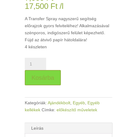
17,500
Ft
/l
A Transfer Spray nagyszerű segítség
előrajzok gyors felviteléhez! Alkalmazásával
szénporos, indigószerű felület képezhető.
Fújd az átvivő papír hátoldalára!
4 készleten
Seawhite
Transfer
Spray,
Kosárba
400ml
mennyiség
Kategóriák:
Ajándékbolt
,
Egyéb
,
Egyéb
kellékek
Címke:
előkészítő műveletek
Leírás