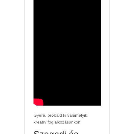
Gyere, próbáld ki valamelyik
kreatív foglalkozásunkon!