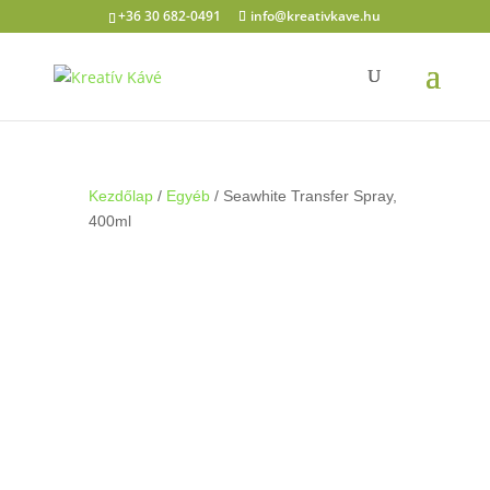
+36 30 682-0491
info@kreativkave.hu
Kezdőlap
/
Egyéb
/ Seawhite Transfer Spray,
400ml