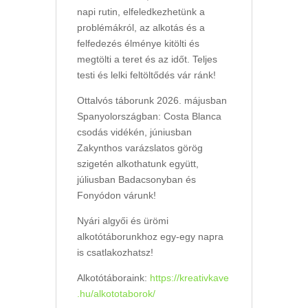
napi rutin, elfeledkezhetünk a
problémákról, az alkotás és a
felfedezés élménye kitölti és
megtölti a teret és az időt. Teljes
testi és lelki feltöltődés vár ránk!
Ottalvós táborunk 2026. májusban
Spanyolországban: Costa Blanca
csodás vidékén, júniusban
Zakynthos varázslatos görög
szigetén alkothatunk együtt,
júliusban Badacsonyban és
Fonyódon várunk!
Nyári algyői és ürömi
alkotótáborunkhoz egy-egy napra
is csatlakozhatsz!
Alkotótáboraink:
https://kreativkave
.hu/alkototaborok/