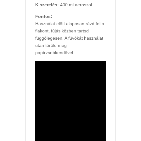
Kiszerelés:
400 ml aeroszol
Fontos:
Használat előtt alaposan rázd fel a
flakont, fújás közben tartsd
függőlegesen. A fúvókát használat
után töröld meg
papírzsebkendővel.