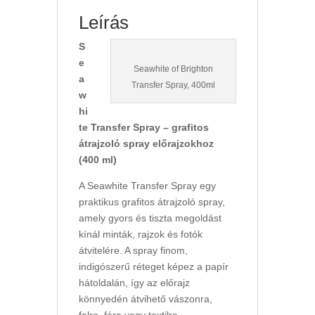
Leírás
S
e
Seawhite of Brighton
a
Transfer Spray, 400ml
w
hi
te Transfer Spray – grafitos
átrajzoló spray előrajzokhoz
(400 ml)
A Seawhite Transfer Spray egy
praktikus grafitos átrajzoló spray,
amely gyors és tiszta megoldást
kínál minták, rajzok és fotók
átvitelére. A spray finom,
indigószerű réteget képez a papír
hátoldalán, így az előrajz
könnyedén átvihető vászonra,