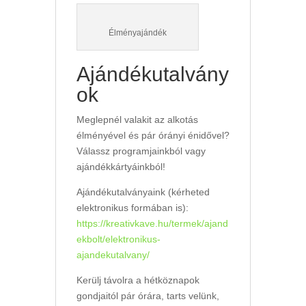
Élményajándék
Ajándékutalvány
ok
Meglepnél valakit az alkotás
élményével és pár órányi énidővel?
Válassz programjainkból vagy
ajándékkártyáinkból!
Ajándékutalványaink (kérheted
elektronikus formában is):
https://kreativkave.hu/termek/ajand
ekbolt/elektronikus-
ajandekutalvany/
Kerülj távolra a hétköznapok
gondjaitól pár órára, tarts velünk,